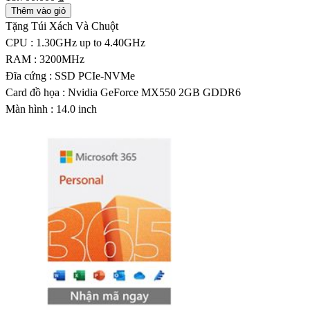
Thêm vào giỏ
Tặng Túi Xách Và Chuột
CPU : 1.30GHz up to 4.40GHz
RAM : 3200MHz
Đĩa cứng : SSD PCIe-NVMe
Card đồ họa : Nvidia GeForce MX550 2GB GDDR6
Màn hình : 14.0 inch