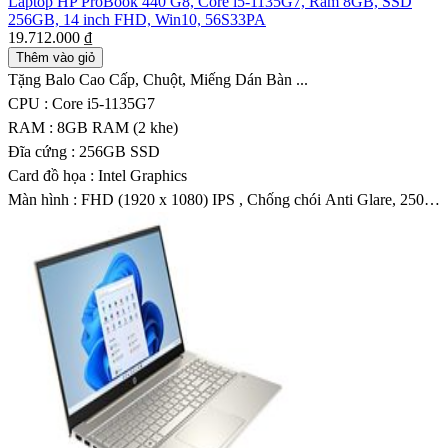
Laptop HP ProBook 440 G8, Core i5-1135G7, Ram 8GB, SSD
256GB, 14 inch FHD, Win10, 56S33PA
19.712.000 ₫
Thêm vào giỏ
Tặng Balo Cao Cấp, Chuột, Miếng Dán Bàn ...
CPU : Core i5-1135G7
RAM : 8GB RAM (2 khe)
Đĩa cứng : 256GB SSD
Card đồ họa : Intel Graphics
Màn hình : FHD (1920 x 1080) IPS , Chống chói Anti Glare, 250
nits