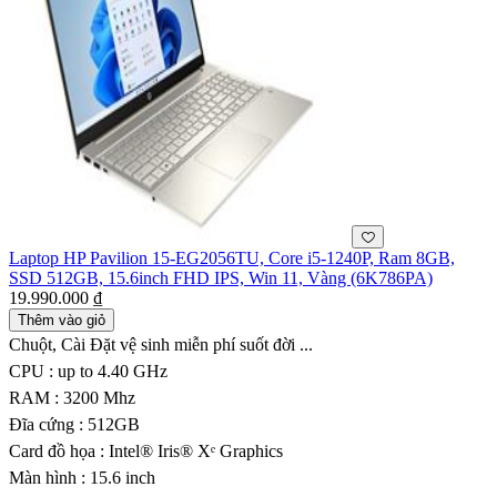
Laptop HP Pavilion 15-EG2056TU, Core i5-1240P, Ram 8GB,
SSD 512GB, 15.6inch FHD IPS, Win 11, Vàng (6K786PA)
19.990.000 ₫
Thêm vào giỏ
Chuột, Cài Đặt vệ sinh miễn phí suốt đời ...
CPU : up to 4.40 GHz
RAM : 3200 Mhz
Đĩa cứng : 512GB
Card đồ họa : Intel® Iris® Xᵉ Graphics
Màn hình : 15.6 inch