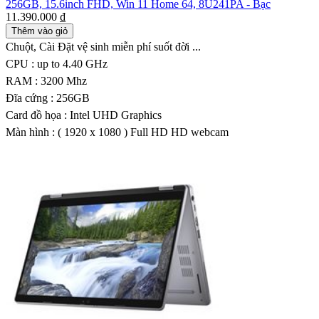
256GB, 15.6inch FHD, Win 11 Home 64, 8U241PA - Bạc
11.390.000 ₫
Thêm vào giỏ
Chuột, Cài Đặt vệ sinh miễn phí suốt đời ...
CPU : up to 4.40 GHz
RAM : 3200 Mhz
Đĩa cứng : 256GB
Card đồ họa : Intel UHD Graphics
Màn hình : ( 1920 x 1080 ) Full HD HD webcam