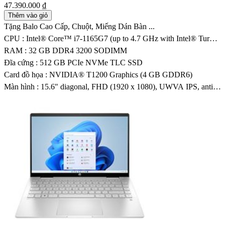
47.390.000 ₫
Thêm vào giỏ
Tặng Balo Cao Cấp, Chuột, Miếng Dán Bàn ...
CPU : Intel® Core™ i7-1165G7 (up to 4.7 GHz with Intel® Turbo
Boost Technology, 12 MB L3 cache, 4 cores)
RAM : 32 GB DDR4 3200 SODIMM
Đĩa cứng : 512 GB PCIe NVMe TLC SSD
Card đồ họa : NVIDIA® T1200 Graphics (4 GB GDDR6)
Màn hình : 15.6" diagonal, FHD (1920 x 1080), UWVA IPS, anti-
glare, 400 nits, 72% NTSC