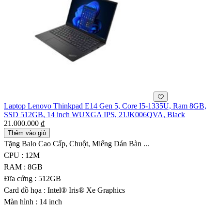
Laptop Lenovo Thinkpad E14 Gen 5, Core I5-1335U, Ram 8GB,
SSD 512GB, 14 inch WUXGA IPS, 21JK006QVA, Black
21.000.000 ₫
Thêm vào giỏ
Tặng Balo Cao Cấp, Chuột, Miếng Dán Bàn ...
CPU : 12M
RAM : 8GB
Đĩa cứng : 512GB
Card đồ họa : Intel® Iris® Xe Graphics
Màn hình : 14 inch