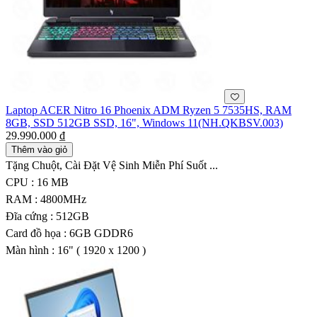
Laptop ACER Nitro 16 Phoenix ADM Ryzen 5 7535HS, RAM
8GB, SSD 512GB SSD, 16", Windows 11(NH.QKBSV.003)
29.990.000 ₫
Thêm vào giỏ
Tặng Chuột, Cài Đặt Vệ Sinh Miễn Phí Suốt ...
CPU : 16 MB
RAM : 4800MHz
Đĩa cứng : 512GB
Card đồ họa : 6GB GDDR6
Màn hình : 16" ( 1920 x 1200 )