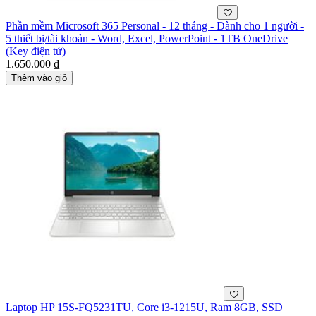
Phần mềm Microsoft 365 Personal - 12 tháng - Dành cho 1 người -
5 thiết bị/tài khoản - Word, Excel, PowerPoint - 1TB OneDrive
(Key điện tử)
1.650.000 ₫
Thêm vào giỏ
Laptop HP 15S-FQ5231TU, Core i3-1215U, Ram 8GB, SSD