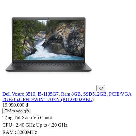
Dell Vostro 3510, I5-1135G7, Ram 8GB, SSD512GB, PCIE/VGA
2GB/15.6 FHD/WIN11/ĐEN (P112F002BBL)
19.990.000 ₫
Thêm vào giỏ
Tặng Túi Xách Và Chuột
CPU : 2.40 GHz Up to 4.20 GHz
RAM : 3200MHz