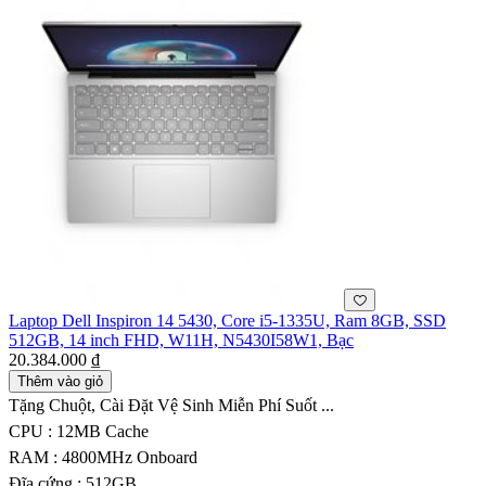
Laptop Dell Inspiron 14 5430, Core i5-1335U, Ram 8GB, SSD
512GB, 14 inch FHD, W11H, N5430I58W1, Bạc
20.384.000 ₫
Thêm vào giỏ
Tặng Chuột, Cài Đặt Vệ Sinh Miễn Phí Suốt ...
CPU : 12MB Cache
RAM : 4800MHz Onboard
Đĩa cứng : 512GB