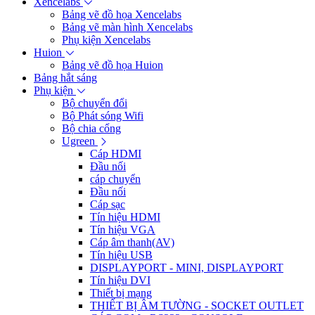
Xencelabs
Bảng vẽ đồ họa Xencelabs
Bảng vẽ màn hình Xencelabs
Phụ kiện Xencelabs
Huion
Bảng vẽ đồ họa Huion
Bảng hắt sáng
Phụ kiện
Bộ chuyển đổi
Bộ Phát sóng Wifi
Bộ chia cổng
Ugreen
Cáp HDMI
Đầu nối
cáp chuyển
Đầu nối
Cáp sạc
Tín hiệu HDMI
Tín hiệu VGA
Cáp âm thanh(AV)
Tín hiệu USB
DISPLAYPORT - MINI, DISPLAYPORT
Tín hiệu DVI
Thiết bị mạng
THIẾT BỊ ÂM TƯỜNG - SOCKET OUTLET