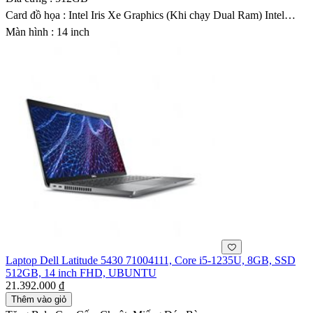
Card đồ họa : Intel Iris Xe Graphics (Khi chạy Dual Ram) Intel
UHD Graphics
Màn hình : 14 inch
Laptop Dell Latitude 5430 71004111, Core i5-1235U, 8GB, SSD
512GB, 14 inch FHD, UBUNTU
21.392.000 ₫
Thêm vào giỏ