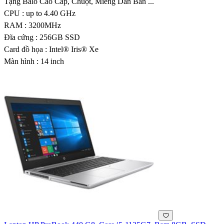
Tặng Balo Cao Cấp, Chuột, Miếng Dán Bàn ...
CPU : up to 4.40 GHz
RAM : 3200MHz
Đĩa cứng : 256GB SSD
Card đồ họa : Intel® Iris® Xe
Màn hình : 14 inch