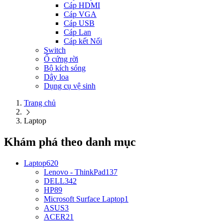
Cáp HDMI
Cáp VGA
Cáp USB
Cáp Lan
Cáp kết Nối
Switch
Ổ cứng rời
Bộ kích sóng
Dây loa
Dụng cụ vệ sinh
Trang chủ
Laptop
Khám phá theo danh mục
Laptop
620
Lenovo - ThinkPad
137
DELL
342
HP
89
Microsoft Surface Laptop
1
ASUS
3
ACER
21