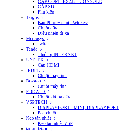
CÁP COM - RS232 - CONSOLE
CÁP SDI
Phụ kiện
Targus
Bàn Phím + chuột Wireless
Chuột dây
Điều khiển từ xa
Mercusys
switch
Tenda
Thiết bị INTERNET
UNITEK
Cáp HDMI
JEDEL
Chuột máy tính
Bosston
Chuột máy tính
FODATO
Chuột không dây
VSPTECH
DISPLAYPORT - MINI, DISPLAYPORT
Pad chuột
Keo tản nhiệt
Keo tan nhiệt VSP
tan-nhiet-pc