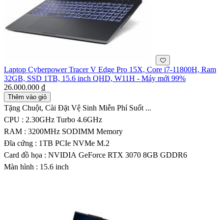
Laptop Cyberpower Tracer V Edge Pro 15X, Core i7-11800H, Ram
32GB, SSD 1TB, 15.6 inch QHD, W11H - Máy mới 99%
26.000.000 ₫
Thêm vào giỏ
Tặng Chuột, Cài Đặt Vệ Sinh Miễn Phí Suốt ...
CPU : 2.30GHz Turbo 4.6GHz
RAM : 3200MHz SODIMM Memory
Đĩa cứng : 1TB PCIe NVMe M.2
Card đồ họa : NVIDIA GeForce RTX 3070 8GB GDDR6
Màn hình : 15.6 inch