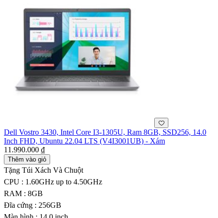
Dell Vostro 3430, Intel Core I3-1305U, Ram 8GB, SSD256, 14.0
Inch FHD, Ubuntu 22.04 LTS (V4I3001UB) - Xám
11.990.000 ₫
Thêm vào giỏ
Tặng Túi Xách Và Chuột
CPU : 1.60GHz up to 4.50GHz
RAM : 8GB
Đĩa cứng : 256GB
Màn hình : 14.0 inch