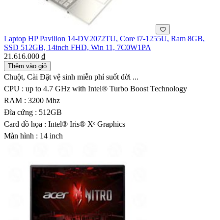
Laptop HP Pavilion 14-DV2072TU, Core i7-1255U, Ram 8GB,
SSD 512GB, 14inch FHD, Win 11, 7C0W1PA
21.616.000 ₫
Thêm vào giỏ
Chuột, Cài Đặt vệ sinh miễn phí suốt đời ...
CPU : up to 4.7 GHz with Intel® Turbo Boost Technology
RAM : 3200 Mhz
Đĩa cứng : 512GB
Card đồ họa : Intel® Iris® Xᵉ Graphics
Màn hình : 14 inch