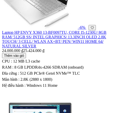
-6%
Laptop HP ENVY X360 13-BF0097TU, CORE I5-1230U/ 8GB
RAM/ 512GB SS/ INTEL GRAPHICS/ 13.3INCH OLED 2.8K
TOUCH/ 3 CELL/ WLAN AX+BT/ PEN/ WIN11 HOME 64/
NATURAL SILVER
24.000.000 ₫
25.424.000 ₫
Thêm vào giỏ
CPU : 12 MB L3 cache
RAM : 8 GB LPDDR4x-4266 SDRAM (onboard)
Đĩa cứng : 512 GB PCIe® Gen4 NVMe™ TLC
Màn hình : 2.8K (2880 x 1800)
Hệ điều hành : Windows 11 Home