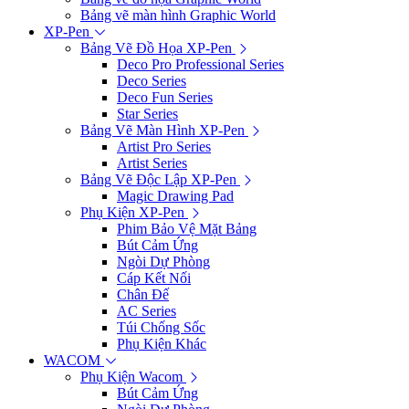
Bảng vẽ màn hình Graphic World
XP-Pen
Bảng Vẽ Đồ Họa XP-Pen
Deco Pro Professional Series
Deco Series
Deco Fun Series
Star Series
Bảng Vẽ Màn Hình XP-Pen
Artist Pro Series
Artist Series
Bảng Vẽ Độc Lập XP-Pen
Magic Drawing Pad
Phụ Kiện XP-Pen
Phim Bảo Vệ Mặt Bảng
Bút Cảm Ứng
Ngòi Dự Phòng
Cáp Kết Nối
Chân Đế
AC Series
Túi Chống Sốc
Phụ Kiện Khác
WACOM
Phụ Kiện Wacom
Bút Cảm Ứng