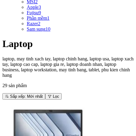
MSI
2
Apple
3
Fujisu
9
Phần mềm
1
Razer
2
Sam sung
10
Laptop
laptop, may tinh xach tay, laptop chinh hang, laptop usa, laptop xach
tay, laptop cao cap, laptop gia re, laptop doanh nhan, laptop
business, laptop workstation, may tinh bang, tablet, phu kien chinh
hang
29
sản phẩm
Sắp xếp
: Mới nhất
Lọc