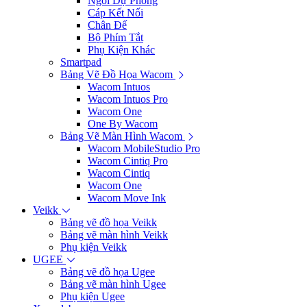
Ngòi Dự Phòng
Cáp Kết Nối
Chân Đế
Bộ Phím Tắt
Phụ Kiện Khác
Smartpad
Bảng Vẽ Đồ Họa Wacom
Wacom Intuos
Wacom Intuos Pro
Wacom One
One By Wacom
Bảng Vẽ Màn Hình Wacom
Wacom MobileStudio Pro
Wacom Cintiq Pro
Wacom Cintiq
Wacom One
Wacom Move Ink
Veikk
Bảng vẽ đồ họa Veikk
Bảng vẽ màn hình Veikk
Phụ kiện Veikk
UGEE
Bảng vẽ đồ họa Ugee
Bảng vẽ màn hình Ugee
Phụ kiện Ugee