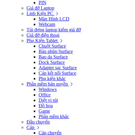
PIN
Giá đỡ Laptop
Linh Kiện PC
Màn Hình LCD
Webcam
Túi đựng laptop kiêm giá đỡ
Giá đỡ điện thoại
Phụ Kiện Tablet
Chuột Surface
Bàn phím Surface
Bao da Surface
Dock Surface
Adapter sạc Surface
Cáp kết nối Surface
Phụ kiện khác
Phần mềm bản quyền
Windows
Office
Diệt vi rút
Đồ họa
Game
Phần mềm khác
Đầu chuyển
Cáp
Cáp chuyển