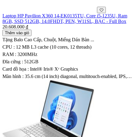
Laptop HP Pavilion X360 14-EK0135TU, Core i5-1235U, Ram
8GB, SSD 512GB, 14.0FHDT, PEN, W11SL, BẠC - Full Box
20.608.000 ₫
Thêm vào giỏ
Tặng Balo Cao Cấp, Chuột, Miếng Dán Bàn ...
CPU : 12 MB L3 cache (10 cores, 12 threads)
RAM : 3200MHz
Đĩa cứng : 512GB
Card đồ họa : Intel® Iris® Xᵉ Graphics
Màn hình : 35.6 cm (14 inch) diagonal, multitouch-enabled, IPS,
edge-to-edge glass, micro-edge, 250 nits, 45% NTSC