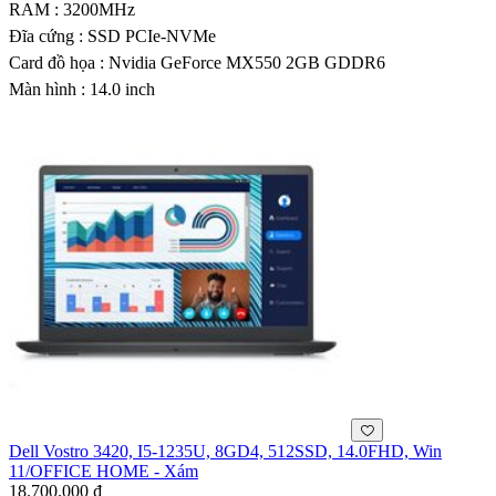
RAM : 3200MHz
Đĩa cứng : SSD PCIe-NVMe
Card đồ họa : Nvidia GeForce MX550 2GB GDDR6
Màn hình : 14.0 inch
Dell Vostro 3420, I5-1235U, 8GD4, 512SSD, 14.0FHD, Win
11/OFFICE HOME - Xám
18.700.000 ₫