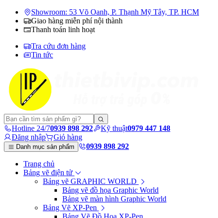
Showroom: 53 Võ Oanh, P. Thạnh Mỹ Tây, TP. HCM
Giao hàng miễn phí nội thành
Thanh toán linh hoạt
Tra cứu đơn hàng
Tin tức
Hotline 24/7
0939 898 292
Kỹ thuật
0979 447 148
Đăng nhập
Giỏ hàng
0939 898 292
Danh mục sản phẩm
Trang chủ
Bảng vẽ điện tử
Bảng vẽ GRAPHIC WORLD
Bảng vẽ đồ họa Graphic World
Bảng vẽ màn hình Graphic World
Bảng Vẽ XP-Pen
Bảng Vẽ Đồ Họa XP-Pen