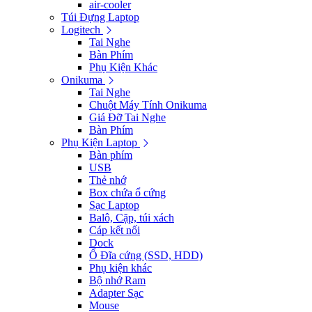
air-cooler
Túi Đựng Laptop
Logitech
Tai Nghe
Bàn Phím
Phụ Kiện Khác
Onikuma
Tai Nghe
Chuột Máy Tính Onikuma
Giá Đỡ Tai Nghe
Bàn Phím
Phụ Kiện Laptop
Bàn phím
USB
Thẻ nhớ
Box chứa ổ cứng
Sạc Laptop
Balô, Cặp, túi xách
Cáp kết nối
Dock
Ổ Đĩa cứng (SSD, HDD)
Phụ kiện khác
Bộ nhớ Ram
Adapter Sạc
Mouse