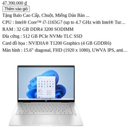
47.390.000 ₫
Thêm vào giỏ
Tặng Balo Cao Cấp, Chuột, Miếng Dán Bàn ...
CPU : Intel® Core™ i7-1165G7 (up to 4.7 GHz with Intel® Turbo
Boost Technology, 12 MB L3 cache, 4 cores)
RAM : 32 GB DDR4 3200 SODIMM
Đĩa cứng : 512 GB PCIe NVMe TLC SSD
Card đồ họa : NVIDIA® T1200 Graphics (4 GB GDDR6)
Màn hình : 15.6" diagonal, FHD (1920 x 1080), UWVA IPS, anti-
glare, 400 nits, 72% NTSC