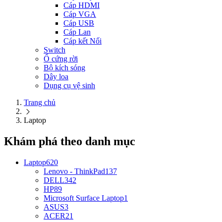
Cáp HDMI
Cáp VGA
Cáp USB
Cáp Lan
Cáp kết Nối
Switch
Ổ cứng rời
Bộ kích sóng
Dây loa
Dụng cụ vệ sinh
Trang chủ
Laptop
Khám phá theo danh mục
Laptop
620
Lenovo - ThinkPad
137
DELL
342
HP
89
Microsoft Surface Laptop
1
ASUS
3
ACER
21