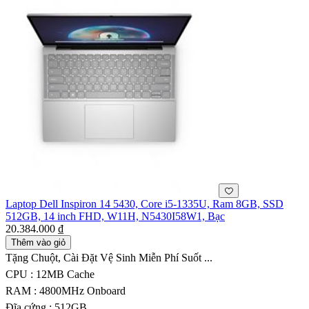
Laptop Dell Inspiron 14 5430, Core i5-1335U, Ram 8GB, SSD
512GB, 14 inch FHD, W11H, N5430I58W1, Bạc
20.384.000 ₫
Thêm vào giỏ
Tặng Chuột, Cài Đặt Vệ Sinh Miễn Phí Suốt ...
CPU : 12MB Cache
RAM : 4800MHz Onboard
Đĩa cứng : 512GB