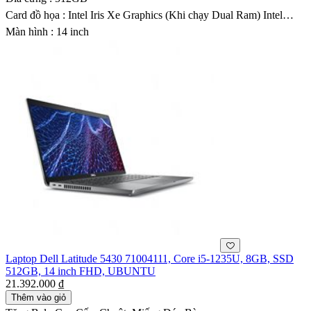
Card đồ họa : Intel Iris Xe Graphics (Khi chạy Dual Ram) Intel
UHD Graphics
Màn hình : 14 inch
Laptop Dell Latitude 5430 71004111, Core i5-1235U, 8GB, SSD
512GB, 14 inch FHD, UBUNTU
21.392.000 ₫
Thêm vào giỏ