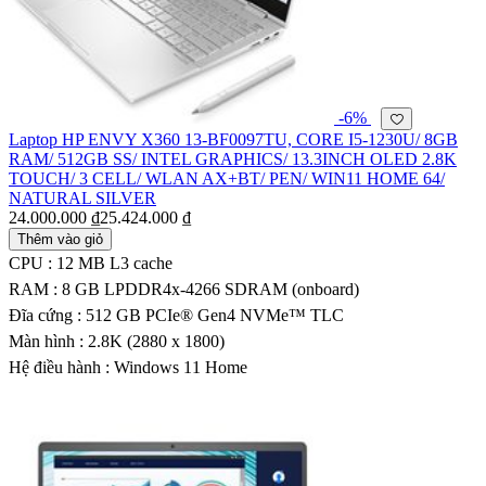
-6%
Laptop HP ENVY X360 13-BF0097TU, CORE I5-1230U/ 8GB
RAM/ 512GB SS/ INTEL GRAPHICS/ 13.3INCH OLED 2.8K
TOUCH/ 3 CELL/ WLAN AX+BT/ PEN/ WIN11 HOME 64/
NATURAL SILVER
24.000.000 ₫
25.424.000 ₫
Thêm vào giỏ
CPU : 12 MB L3 cache
RAM : 8 GB LPDDR4x-4266 SDRAM (onboard)
Đĩa cứng : 512 GB PCIe® Gen4 NVMe™ TLC
Màn hình : 2.8K (2880 x 1800)
Hệ điều hành : Windows 11 Home