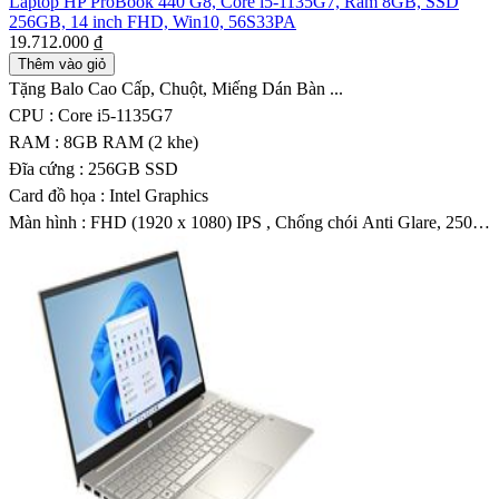
Laptop HP ProBook 440 G8, Core i5-1135G7, Ram 8GB, SSD
256GB, 14 inch FHD, Win10, 56S33PA
19.712.000 ₫
Thêm vào giỏ
Tặng Balo Cao Cấp, Chuột, Miếng Dán Bàn ...
CPU : Core i5-1135G7
RAM : 8GB RAM (2 khe)
Đĩa cứng : 256GB SSD
Card đồ họa : Intel Graphics
Màn hình : FHD (1920 x 1080) IPS , Chống chói Anti Glare, 250
nits