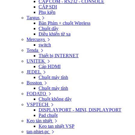
CÁP COM - RS232 - CONSOLE
CÁP SDI
Phụ kiện
Targus
Bàn Phím + chuột Wireless
Chuột dây
Điều khiển từ xa
Mercusys
switch
Tenda
Thiết bị INTERNET
UNITEK
Cáp HDMI
JEDEL
Chuột máy tính
Bosston
Chuột máy tính
FODATO
Chuột không dây
VSPTECH
DISPLAYPORT - MINI, DISPLAYPORT
Pad chuột
Keo tản nhiệt
Keo tan nhiệt VSP
tan-nhiet-pc