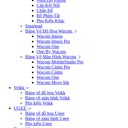
Ngòi Dự Phòng
Cáp Kết Nối
Chân Đế
Bộ Phím Tắt
Phụ Kiện Khác
Smartpad
Bảng Vẽ Đồ Họa Wacom
Wacom Intuos
Wacom Intuos Pro
Wacom One
One By Wacom
Bảng Vẽ Màn Hình Wacom
Wacom MobileStudio Pro
Wacom Cintiq Pro
Wacom Cintiq
Wacom One
Wacom Move Ink
Veikk
Bảng vẽ đồ họa Veikk
Bảng vẽ màn hình Veikk
Phụ kiện Veikk
UGEE
Bảng vẽ đồ họa Ugee
Bảng vẽ màn hình Ugee
Phụ kiện Ugee