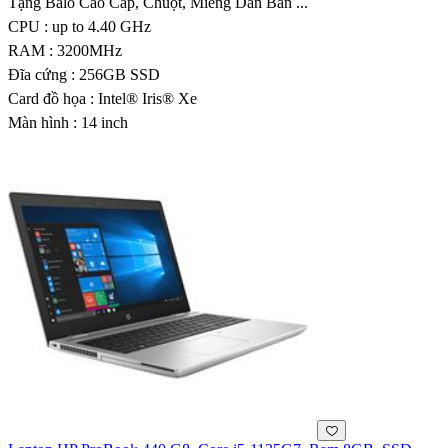
Tặng Balo Cao Cấp, Chuột, Miếng Dán Bàn ...
CPU : up to 4.40 GHz
RAM : 3200MHz
Đĩa cứng : 256GB SSD
Card đồ họa : Intel® Iris® Xe
Màn hình : 14 inch