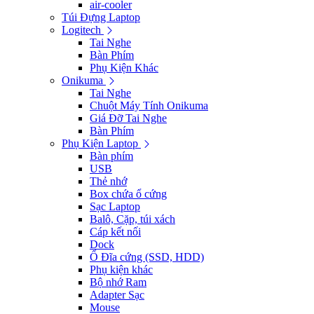
air-cooler
Túi Đựng Laptop
Logitech
Tai Nghe
Bàn Phím
Phụ Kiện Khác
Onikuma
Tai Nghe
Chuột Máy Tính Onikuma
Giá Đỡ Tai Nghe
Bàn Phím
Phụ Kiện Laptop
Bàn phím
USB
Thẻ nhớ
Box chứa ổ cứng
Sạc Laptop
Balô, Cặp, túi xách
Cáp kết nối
Dock
Ổ Đĩa cứng (SSD, HDD)
Phụ kiện khác
Bộ nhớ Ram
Adapter Sạc
Mouse