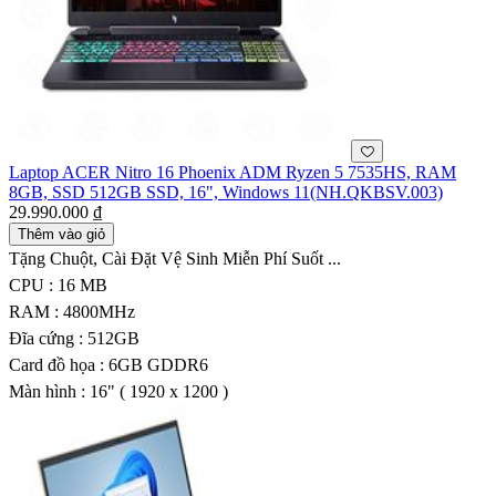
Laptop ACER Nitro 16 Phoenix ADM Ryzen 5 7535HS, RAM
8GB, SSD 512GB SSD, 16", Windows 11(NH.QKBSV.003)
29.990.000 ₫
Thêm vào giỏ
Tặng Chuột, Cài Đặt Vệ Sinh Miễn Phí Suốt ...
CPU : 16 MB
RAM : 4800MHz
Đĩa cứng : 512GB
Card đồ họa : 6GB GDDR6
Màn hình : 16" ( 1920 x 1200 )