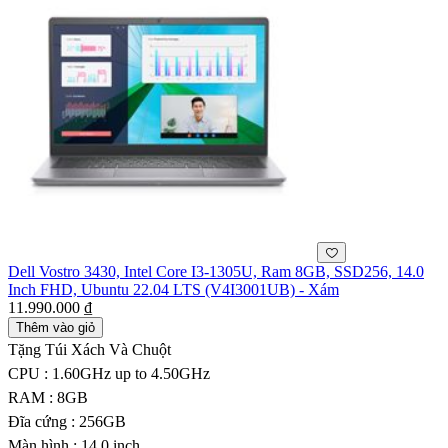
Dell Vostro 3430, Intel Core I3-1305U, Ram 8GB, SSD256, 14.0
Inch FHD, Ubuntu 22.04 LTS (V4I3001UB) - Xám
11.990.000 ₫
Thêm vào giỏ
Tặng Túi Xách Và Chuột
CPU : 1.60GHz up to 4.50GHz
RAM : 8GB
Đĩa cứng : 256GB
Màn hình : 14.0 inch