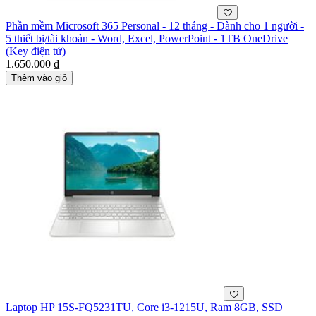
Phần mềm Microsoft 365 Personal - 12 tháng - Dành cho 1 người -
5 thiết bị/tài khoản - Word, Excel, PowerPoint - 1TB OneDrive
(Key điện tử)
1.650.000 ₫
Thêm vào giỏ
Laptop HP 15S-FQ5231TU, Core i3-1215U, Ram 8GB, SSD