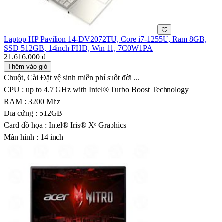
Laptop HP Pavilion 14-DV2072TU, Core i7-1255U, Ram 8GB,
SSD 512GB, 14inch FHD, Win 11, 7C0W1PA
21.616.000 ₫
Thêm vào giỏ
Chuột, Cài Đặt vệ sinh miễn phí suốt đời ...
CPU : up to 4.7 GHz with Intel® Turbo Boost Technology
RAM : 3200 Mhz
Đĩa cứng : 512GB
Card đồ họa : Intel® Iris® Xᵉ Graphics
Màn hình : 14 inch