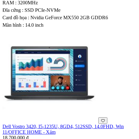
RAM : 3200MHz
Đĩa cứng : SSD PCIe-NVMe
Card đồ họa : Nvidia GeForce MX550 2GB GDDR6
Màn hình : 14.0 inch
Dell Vostro 3420, I5-1235U, 8GD4, 512SSD, 14.0FHD, Win
11/OFFICE HOME - Xám
18.700.000 ₫