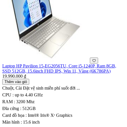
Laptop HP Pavilion 15-EG2056TU, Core i5-1240P, Ram 8GB,
SSD 512GB, 15.6inch FHD IPS, Win 11, Vàng (6K786PA)
19.990.000 ₫
Thêm vào giỏ
Chuột, Cài Đặt vệ sinh miễn phí suốt đời ...
CPU : up to 4.40 GHz
RAM : 3200 Mhz
Đĩa cứng : 512GB
Card đồ họa : Intel® Iris® Xᵉ Graphics
Màn hình : 15.6 inch