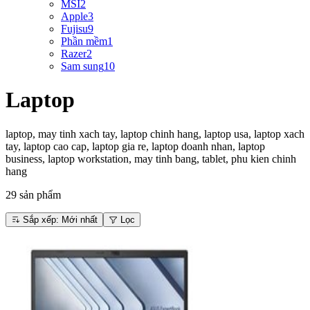
MSI
2
Apple
3
Fujisu
9
Phần mềm
1
Razer
2
Sam sung
10
Laptop
laptop, may tinh xach tay, laptop chinh hang, laptop usa, laptop xach
tay, laptop cao cap, laptop gia re, laptop doanh nhan, laptop
business, laptop workstation, may tinh bang, tablet, phu kien chinh
hang
29
sản phẩm
Sắp xếp
: Mới nhất
Lọc