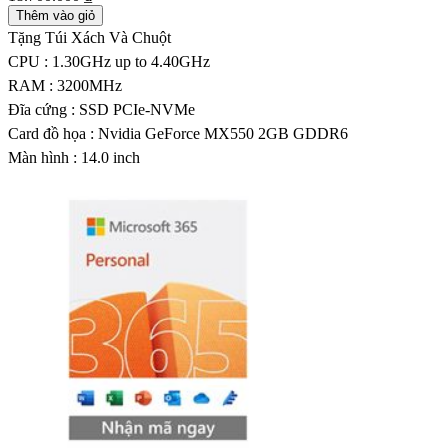
Thêm vào giỏ
Tặng Túi Xách Và Chuột
CPU : 1.30GHz up to 4.40GHz
RAM : 3200MHz
Đĩa cứng : SSD PCIe-NVMe
Card đồ họa : Nvidia GeForce MX550 2GB GDDR6
Màn hình : 14.0 inch