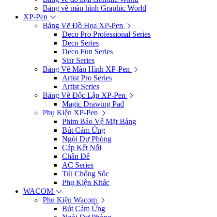
Bảng vẽ màn hình Graphic World
XP-Pen
Bảng Vẽ Đồ Họa XP-Pen
Deco Pro Professional Series
Deco Series
Deco Fun Series
Star Series
Bảng Vẽ Màn Hình XP-Pen
Artist Pro Series
Artist Series
Bảng Vẽ Độc Lập XP-Pen
Magic Drawing Pad
Phụ Kiện XP-Pen
Phim Bảo Vệ Mặt Bảng
Bút Cảm Ứng
Ngòi Dự Phòng
Cáp Kết Nối
Chân Đế
AC Series
Túi Chống Sốc
Phụ Kiện Khác
WACOM
Phụ Kiện Wacom
Bút Cảm Ứng