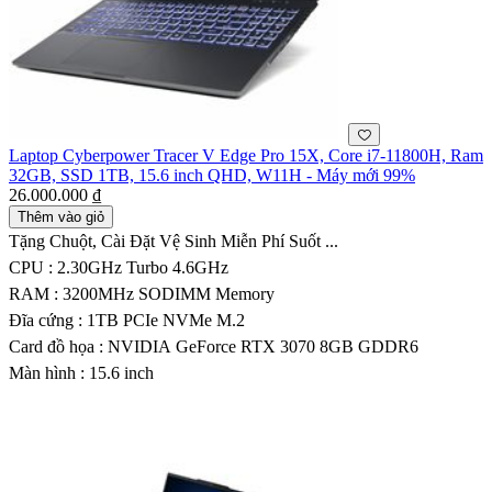
Laptop Cyberpower Tracer V Edge Pro 15X, Core i7-11800H, Ram
32GB, SSD 1TB, 15.6 inch QHD, W11H - Máy mới 99%
26.000.000 ₫
Thêm vào giỏ
Tặng Chuột, Cài Đặt Vệ Sinh Miễn Phí Suốt ...
CPU : 2.30GHz Turbo 4.6GHz
RAM : 3200MHz SODIMM Memory
Đĩa cứng : 1TB PCIe NVMe M.2
Card đồ họa : NVIDIA GeForce RTX 3070 8GB GDDR6
Màn hình : 15.6 inch