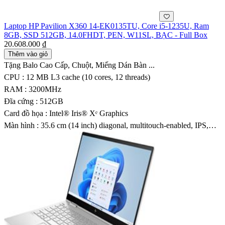
Laptop HP Pavilion X360 14-EK0135TU, Core i5-1235U, Ram
8GB, SSD 512GB, 14.0FHDT, PEN, W11SL, BẠC - Full Box
20.608.000 ₫
Thêm vào giỏ
Tặng Balo Cao Cấp, Chuột, Miếng Dán Bàn ...
CPU : 12 MB L3 cache (10 cores, 12 threads)
RAM : 3200MHz
Đĩa cứng : 512GB
Card đồ họa : Intel® Iris® Xᵉ Graphics
Màn hình : 35.6 cm (14 inch) diagonal, multitouch-enabled, IPS,
edge-to-edge glass, micro-edge, 250 nits, 45% NTSC