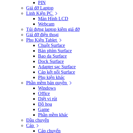
PIN
Giá đỡ Laptop
Linh Kiện PC
Màn Hình LCD
Webcam
Túi đựng laptop kiêm giá đỡ
Giá đỡ điện thoại
Phụ Kiện Tablet
Chuột Surface
Bàn phím Surface
Bao da Surface
Dock Surface
Adapter sạc Surface
Cáp kết nối Surface
Phụ kiện khác
Phần mềm bản quyền
Windows
Office
Diệt vi rút
Đồ họa
Game
Phần mềm khác
Đầu chuyển
Cáp
Cáp chuyển