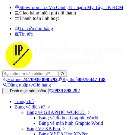
Showroom: 53 Võ Oanh, P. Thạnh Mỹ Tây, TP. HCM
Giao hàng miễn phí nội thành
Thanh toán linh hoạt
Tra cứu đơn hàng
Tin tức
Hotline 24/7
0939 898 292
Kỹ thuật
0979 447 148
Đăng nhập
Giỏ hàng
0939 898 292
Danh mục sản phẩm
Trang chủ
Bảng vẽ điện tử
Bảng vẽ GRAPHIC WORLD
Bảng vẽ đồ họa Graphic World
Bảng vẽ màn hình Graphic World
Bảng Vẽ XP-Pen
Bảng Vẽ Đồ Họa XP-Pen