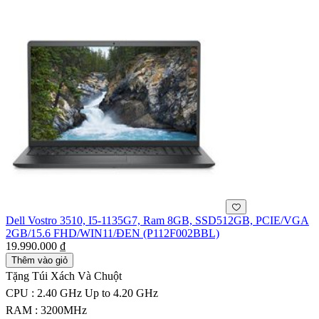
Dell Vostro 3510, I5-1135G7, Ram 8GB, SSD512GB, PCIE/VGA
2GB/15.6 FHD/WIN11/ĐEN (P112F002BBL)
19.990.000 ₫
Thêm vào giỏ
Tặng Túi Xách Và Chuột
CPU : 2.40 GHz Up to 4.20 GHz
RAM : 3200MHz