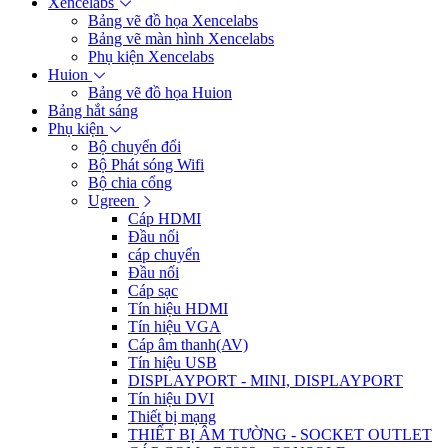
Xencelabs
Bảng vẽ đồ họa Xencelabs
Bảng vẽ màn hình Xencelabs
Phụ kiện Xencelabs
Huion
Bảng vẽ đồ họa Huion
Bảng hắt sáng
Phụ kiện
Bộ chuyển đổi
Bộ Phát sóng Wifi
Bộ chia cổng
Ugreen
Cáp HDMI
Đầu nối
cáp chuyển
Đầu nối
Cáp sạc
Tín hiệu HDMI
Tín hiệu VGA
Cáp âm thanh(AV)
Tín hiệu USB
DISPLAYPORT - MINI, DISPLAYPORT
Tín hiệu DVI
Thiết bị mạng
THIẾT BỊ ÂM TƯỜNG - SOCKET OUTLET