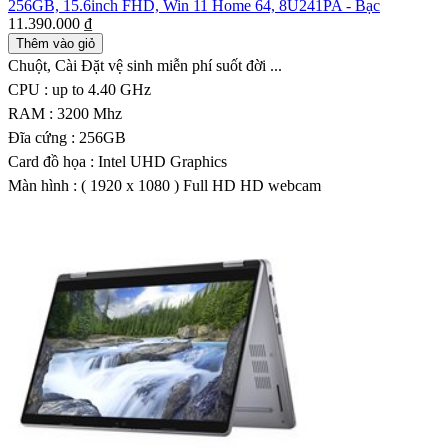
256GB, 15.6inch FHD, Win 11 Home 64, 8U241PA - Bạc
11.390.000 ₫
Thêm vào giỏ
Chuột, Cài Đặt vệ sinh miễn phí suốt đời ...
CPU : up to 4.40 GHz
RAM : 3200 Mhz
Đĩa cứng : 256GB
Card đồ họa : Intel UHD Graphics
Màn hình : ( 1920 x 1080 ) Full HD HD webcam