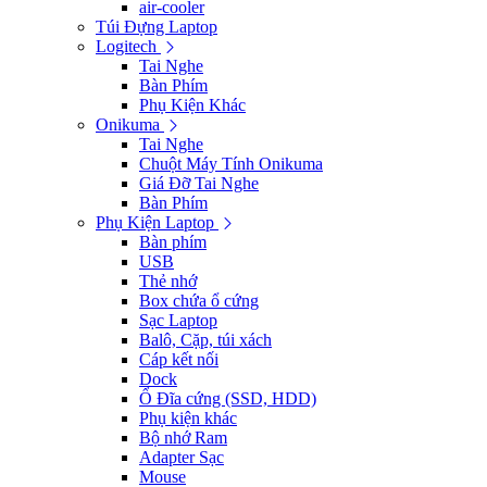
air-cooler
Túi Đựng Laptop
Logitech
Tai Nghe
Bàn Phím
Phụ Kiện Khác
Onikuma
Tai Nghe
Chuột Máy Tính Onikuma
Giá Đỡ Tai Nghe
Bàn Phím
Phụ Kiện Laptop
Bàn phím
USB
Thẻ nhớ
Box chứa ổ cứng
Sạc Laptop
Balô, Cặp, túi xách
Cáp kết nối
Dock
Ổ Đĩa cứng (SSD, HDD)
Phụ kiện khác
Bộ nhớ Ram
Adapter Sạc
Mouse