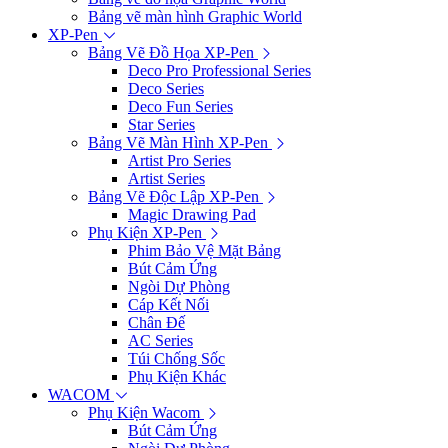
Bảng vẽ màn hình Graphic World
XP-Pen
Bảng Vẽ Đồ Họa XP-Pen
Deco Pro Professional Series
Deco Series
Deco Fun Series
Star Series
Bảng Vẽ Màn Hình XP-Pen
Artist Pro Series
Artist Series
Bảng Vẽ Độc Lập XP-Pen
Magic Drawing Pad
Phụ Kiện XP-Pen
Phim Bảo Vệ Mặt Bảng
Bút Cảm Ứng
Ngòi Dự Phòng
Cáp Kết Nối
Chân Đế
AC Series
Túi Chống Sốc
Phụ Kiện Khác
WACOM
Phụ Kiện Wacom
Bút Cảm Ứng