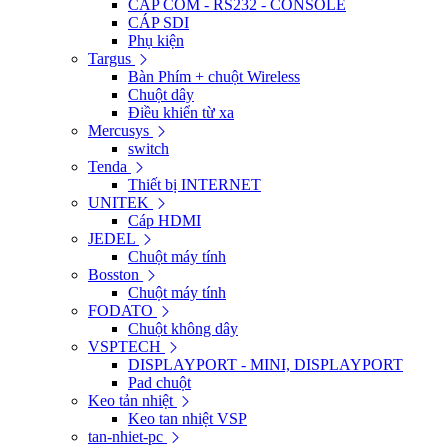
CÁP COM - RS232 - CONSOLE
CÁP SDI
Phụ kiện
Targus
Bàn Phím + chuột Wireless
Chuột dây
Điều khiển từ xa
Mercusys
switch
Tenda
Thiết bị INTERNET
UNITEK
Cáp HDMI
JEDEL
Chuột máy tính
Bosston
Chuột máy tính
FODATO
Chuột không dây
VSPTECH
DISPLAYPORT - MINI, DISPLAYPORT
Pad chuột
Keo tản nhiệt
Keo tan nhiệt VSP
tan-nhiet-pc