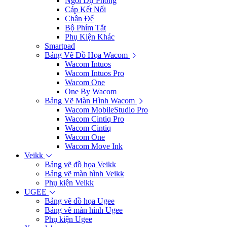
Ngòi Dự Phòng
Cáp Kết Nối
Chân Đế
Bộ Phím Tắt
Phụ Kiện Khác
Smartpad
Bảng Vẽ Đồ Họa Wacom
Wacom Intuos
Wacom Intuos Pro
Wacom One
One By Wacom
Bảng Vẽ Màn Hình Wacom
Wacom MobileStudio Pro
Wacom Cintiq Pro
Wacom Cintiq
Wacom One
Wacom Move Ink
Veikk
Bảng vẽ đồ họa Veikk
Bảng vẽ màn hình Veikk
Phụ kiện Veikk
UGEE
Bảng vẽ đồ họa Ugee
Bảng vẽ màn hình Ugee
Phụ kiện Ugee