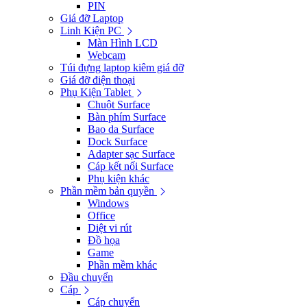
PIN
Giá đỡ Laptop
Linh Kiện PC
Màn Hình LCD
Webcam
Túi đựng laptop kiêm giá đỡ
Giá đỡ điện thoại
Phụ Kiện Tablet
Chuột Surface
Bàn phím Surface
Bao da Surface
Dock Surface
Adapter sạc Surface
Cáp kết nối Surface
Phụ kiện khác
Phần mềm bản quyền
Windows
Office
Diệt vi rút
Đồ họa
Game
Phần mềm khác
Đầu chuyển
Cáp
Cáp chuyển