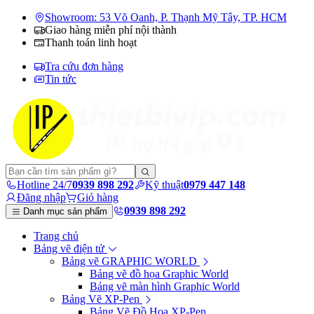
Showroom: 53 Võ Oanh, P. Thạnh Mỹ Tây, TP. HCM
Giao hàng miễn phí nội thành
Thanh toán linh hoạt
Tra cứu đơn hàng
Tin tức
Hotline 24/7
0939 898 292
Kỹ thuật
0979 447 148
Đăng nhập
Giỏ hàng
0939 898 292
Danh mục sản phẩm
Trang chủ
Bảng vẽ điện tử
Bảng vẽ GRAPHIC WORLD
Bảng vẽ đồ họa Graphic World
Bảng vẽ màn hình Graphic World
Bảng Vẽ XP-Pen
Bảng Vẽ Đồ Họa XP-Pen