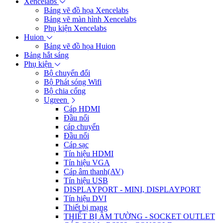
Xencelabs
Bảng vẽ đồ họa Xencelabs
Bảng vẽ màn hình Xencelabs
Phụ kiện Xencelabs
Huion
Bảng vẽ đồ họa Huion
Bảng hắt sáng
Phụ kiện
Bộ chuyển đổi
Bộ Phát sóng Wifi
Bộ chia cổng
Ugreen
Cáp HDMI
Đầu nối
cáp chuyển
Đầu nối
Cáp sạc
Tín hiệu HDMI
Tín hiệu VGA
Cáp âm thanh(AV)
Tín hiệu USB
DISPLAYPORT - MINI, DISPLAYPORT
Tín hiệu DVI
Thiết bị mạng
THIẾT BỊ ÂM TƯỜNG - SOCKET OUTLET