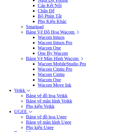
Ngòi Dự Phòng
Cáp Kết Nối
Chân Đế
Bộ Phím Tắt
Phụ Kiện Khác
Smartpad
Bảng Vẽ Đồ Họa Wacom
Wacom Intuos
Wacom Intuos Pro
Wacom One
One By Wacom
Bảng Vẽ Màn Hình Wacom
Wacom MobileStudio Pro
Wacom Cintiq Pro
Wacom Cintiq
Wacom One
Wacom Move Ink
Veikk
Bảng vẽ đồ họa Veikk
Bảng vẽ màn hình Veikk
Phụ kiện Veikk
UGEE
Bảng vẽ đồ họa Ugee
Bảng vẽ màn hình Ugee
Phụ kiện Ugee