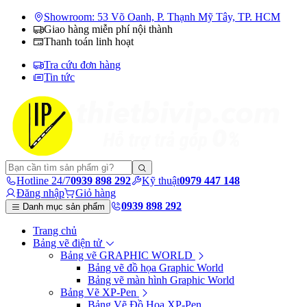
Showroom: 53 Võ Oanh, P. Thạnh Mỹ Tây, TP. HCM
Giao hàng miễn phí nội thành
Thanh toán linh hoạt
Tra cứu đơn hàng
Tin tức
Hotline 24/7
0939 898 292
Kỹ thuật
0979 447 148
Đăng nhập
Giỏ hàng
0939 898 292
Danh mục sản phẩm
Trang chủ
Bảng vẽ điện tử
Bảng vẽ GRAPHIC WORLD
Bảng vẽ đồ họa Graphic World
Bảng vẽ màn hình Graphic World
Bảng Vẽ XP-Pen
Bảng Vẽ Đồ Họa XP-Pen