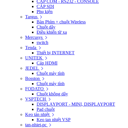
CÁP COM - RS232 - CONSOLE
CÁP SDI
Phụ kiện
Targus
Bàn Phím + chuột Wireless
Chuột dây
Điều khiển từ xa
Mercusys
switch
Tenda
Thiết bị INTERNET
UNITEK
Cáp HDMI
JEDEL
Chuột máy tính
Bosston
Chuột máy tính
FODATO
Chuột không dây
VSPTECH
DISPLAYPORT - MINI, DISPLAYPORT
Pad chuột
Keo tản nhiệt
Keo tan nhiệt VSP
tan-nhiet-pc