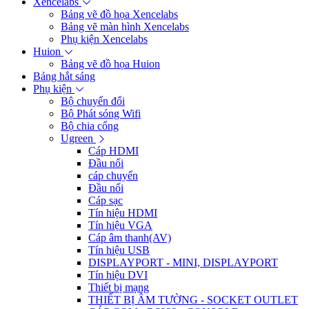
Xencelabs
Bảng vẽ đồ họa Xencelabs
Bảng vẽ màn hình Xencelabs
Phụ kiện Xencelabs
Huion
Bảng vẽ đồ họa Huion
Bảng hắt sáng
Phụ kiện
Bộ chuyển đổi
Bộ Phát sóng Wifi
Bộ chia cổng
Ugreen
Cáp HDMI
Đầu nối
cáp chuyển
Đầu nối
Cáp sạc
Tín hiệu HDMI
Tín hiệu VGA
Cáp âm thanh(AV)
Tín hiệu USB
DISPLAYPORT - MINI, DISPLAYPORT
Tín hiệu DVI
Thiết bị mạng
THIẾT BỊ ÂM TƯỜNG - SOCKET OUTLET