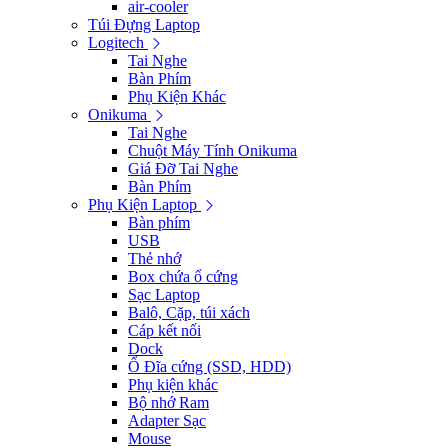
air-cooler
Túi Đựng Laptop
Logitech
Tai Nghe
Bàn Phím
Phụ Kiện Khác
Onikuma
Tai Nghe
Chuột Máy Tính Onikuma
Giá Đỡ Tai Nghe
Bàn Phím
Phụ Kiện Laptop
Bàn phím
USB
Thẻ nhớ
Box chứa ổ cứng
Sạc Laptop
Balô, Cặp, túi xách
Cáp kết nối
Dock
Ổ Đĩa cứng (SSD, HDD)
Phụ kiện khác
Bộ nhớ Ram
Adapter Sạc
Mouse