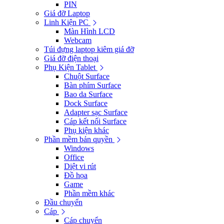
PIN
Giá đỡ Laptop
Linh Kiện PC
Màn Hình LCD
Webcam
Túi đựng laptop kiêm giá đỡ
Giá đỡ điện thoại
Phụ Kiện Tablet
Chuột Surface
Bàn phím Surface
Bao da Surface
Dock Surface
Adapter sạc Surface
Cáp kết nối Surface
Phụ kiện khác
Phần mềm bản quyền
Windows
Office
Diệt vi rút
Đồ họa
Game
Phần mềm khác
Đầu chuyển
Cáp
Cáp chuyển