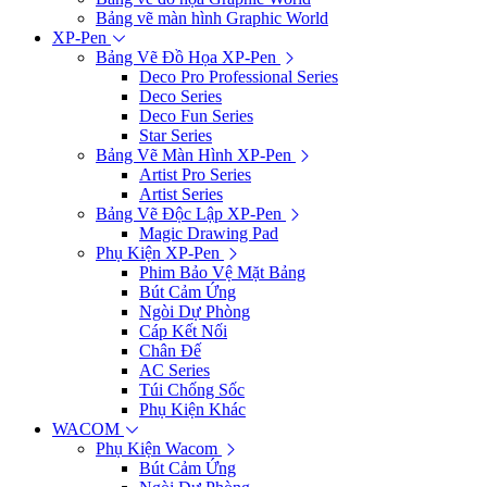
Bảng vẽ màn hình Graphic World
XP-Pen
Bảng Vẽ Đồ Họa XP-Pen
Deco Pro Professional Series
Deco Series
Deco Fun Series
Star Series
Bảng Vẽ Màn Hình XP-Pen
Artist Pro Series
Artist Series
Bảng Vẽ Độc Lập XP-Pen
Magic Drawing Pad
Phụ Kiện XP-Pen
Phim Bảo Vệ Mặt Bảng
Bút Cảm Ứng
Ngòi Dự Phòng
Cáp Kết Nối
Chân Đế
AC Series
Túi Chống Sốc
Phụ Kiện Khác
WACOM
Phụ Kiện Wacom
Bút Cảm Ứng