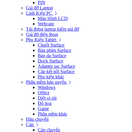
PIN
Giá đỡ Laptop
Linh Kiện PC
Màn Hình LCD
Webcam
Túi đựng laptop kiêm giá đỡ
Giá đỡ điện thoại
Phụ Kiện Tablet
Chuột Surface
Bàn phím Surface
Bao da Surface
Dock Surface
Adapter sạc Surface
Cáp kết nối Surface
Phụ kiện khác
Phần mềm bản quyền
Windows
Office
Diệt vi rút
Đồ họa
Game
Phần mềm khác
Đầu chuyển
Cáp
Cáp chuyển