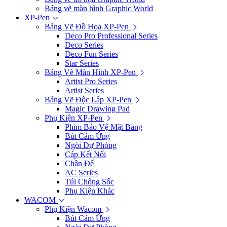
Bảng vẽ màn hình Graphic World
XP-Pen
Bảng Vẽ Đồ Họa XP-Pen
Deco Pro Professional Series
Deco Series
Deco Fun Series
Star Series
Bảng Vẽ Màn Hình XP-Pen
Artist Pro Series
Artist Series
Bảng Vẽ Độc Lập XP-Pen
Magic Drawing Pad
Phụ Kiện XP-Pen
Phim Bảo Vệ Mặt Bảng
Bút Cảm Ứng
Ngòi Dự Phòng
Cáp Kết Nối
Chân Đế
AC Series
Túi Chống Sốc
Phụ Kiện Khác
WACOM
Phụ Kiện Wacom
Bút Cảm Ứng