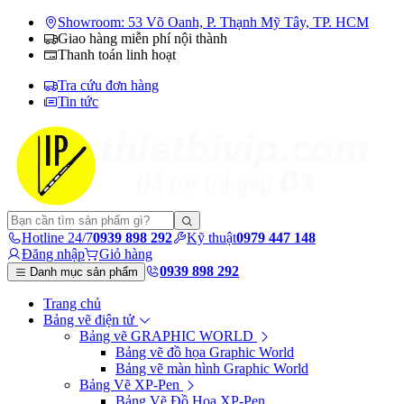
Showroom: 53 Võ Oanh, P. Thạnh Mỹ Tây, TP. HCM
Giao hàng miễn phí nội thành
Thanh toán linh hoạt
Tra cứu đơn hàng
Tin tức
Hotline 24/7
0939 898 292
Kỹ thuật
0979 447 148
Đăng nhập
Giỏ hàng
0939 898 292
Danh mục sản phẩm
Trang chủ
Bảng vẽ điện tử
Bảng vẽ GRAPHIC WORLD
Bảng vẽ đồ họa Graphic World
Bảng vẽ màn hình Graphic World
Bảng Vẽ XP-Pen
Bảng Vẽ Đồ Họa XP-Pen