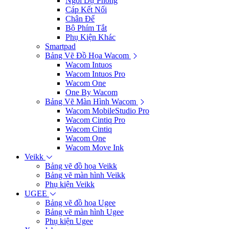
Ngòi Dự Phòng
Cáp Kết Nối
Chân Đế
Bộ Phím Tắt
Phụ Kiện Khác
Smartpad
Bảng Vẽ Đồ Họa Wacom
Wacom Intuos
Wacom Intuos Pro
Wacom One
One By Wacom
Bảng Vẽ Màn Hình Wacom
Wacom MobileStudio Pro
Wacom Cintiq Pro
Wacom Cintiq
Wacom One
Wacom Move Ink
Veikk
Bảng vẽ đồ họa Veikk
Bảng vẽ màn hình Veikk
Phụ kiện Veikk
UGEE
Bảng vẽ đồ họa Ugee
Bảng vẽ màn hình Ugee
Phụ kiện Ugee