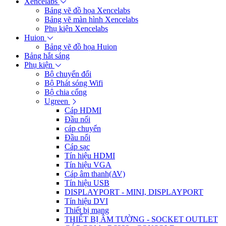
Xencelabs
Bảng vẽ đồ họa Xencelabs
Bảng vẽ màn hình Xencelabs
Phụ kiện Xencelabs
Huion
Bảng vẽ đồ họa Huion
Bảng hắt sáng
Phụ kiện
Bộ chuyển đổi
Bộ Phát sóng Wifi
Bộ chia cổng
Ugreen
Cáp HDMI
Đầu nối
cáp chuyển
Đầu nối
Cáp sạc
Tín hiệu HDMI
Tín hiệu VGA
Cáp âm thanh(AV)
Tín hiệu USB
DISPLAYPORT - MINI, DISPLAYPORT
Tín hiệu DVI
Thiết bị mạng
THIẾT BỊ ÂM TƯỜNG - SOCKET OUTLET