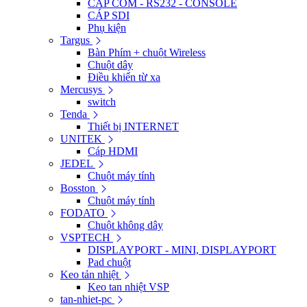
CÁP COM - RS232 - CONSOLE
CÁP SDI
Phụ kiện
Targus
Bàn Phím + chuột Wireless
Chuột dây
Điều khiển từ xa
Mercusys
switch
Tenda
Thiết bị INTERNET
UNITEK
Cáp HDMI
JEDEL
Chuột máy tính
Bosston
Chuột máy tính
FODATO
Chuột không dây
VSPTECH
DISPLAYPORT - MINI, DISPLAYPORT
Pad chuột
Keo tản nhiệt
Keo tan nhiệt VSP
tan-nhiet-pc