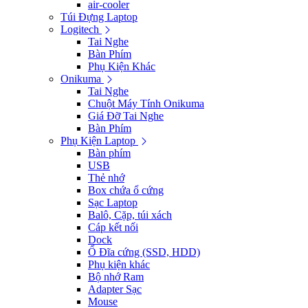
air-cooler
Túi Đựng Laptop
Logitech
Tai Nghe
Bàn Phím
Phụ Kiện Khác
Onikuma
Tai Nghe
Chuột Máy Tính Onikuma
Giá Đỡ Tai Nghe
Bàn Phím
Phụ Kiện Laptop
Bàn phím
USB
Thẻ nhớ
Box chứa ổ cứng
Sạc Laptop
Balô, Cặp, túi xách
Cáp kết nối
Dock
Ổ Đĩa cứng (SSD, HDD)
Phụ kiện khác
Bộ nhớ Ram
Adapter Sạc
Mouse