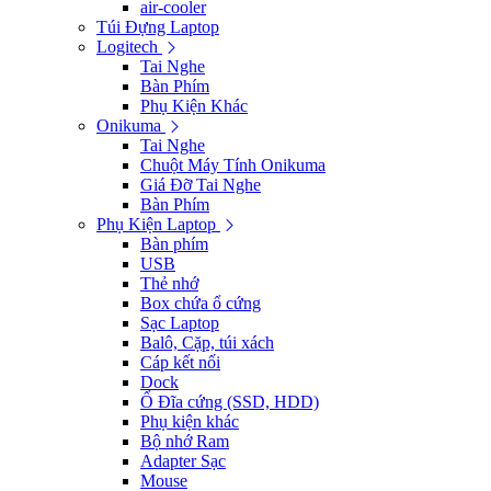
air-cooler
Túi Đựng Laptop
Logitech
Tai Nghe
Bàn Phím
Phụ Kiện Khác
Onikuma
Tai Nghe
Chuột Máy Tính Onikuma
Giá Đỡ Tai Nghe
Bàn Phím
Phụ Kiện Laptop
Bàn phím
USB
Thẻ nhớ
Box chứa ổ cứng
Sạc Laptop
Balô, Cặp, túi xách
Cáp kết nối
Dock
Ổ Đĩa cứng (SSD, HDD)
Phụ kiện khác
Bộ nhớ Ram
Adapter Sạc
Mouse