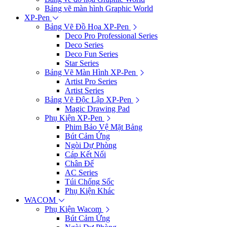
Bảng vẽ màn hình Graphic World
XP-Pen
Bảng Vẽ Đồ Họa XP-Pen
Deco Pro Professional Series
Deco Series
Deco Fun Series
Star Series
Bảng Vẽ Màn Hình XP-Pen
Artist Pro Series
Artist Series
Bảng Vẽ Độc Lập XP-Pen
Magic Drawing Pad
Phụ Kiện XP-Pen
Phim Bảo Vệ Mặt Bảng
Bút Cảm Ứng
Ngòi Dự Phòng
Cáp Kết Nối
Chân Đế
AC Series
Túi Chống Sốc
Phụ Kiện Khác
WACOM
Phụ Kiện Wacom
Bút Cảm Ứng