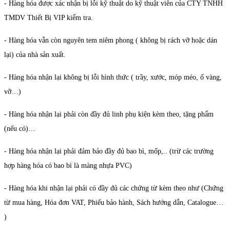
- Hàng hóa được xác nhận bị lỗi kỹ thuật do kỹ thuật viên của CTY TNHH
TMDV Thiết Bị VIP kiểm tra.
- Hàng hóa vẫn còn nguyên tem niêm phong ( không bị rách vỡ hoặc dán
lại) của nhà sản xuất.
- Hàng hóa nhận lại không bị lỗi hình thức ( trầy, xước, móp méo, ố vàng,
vỡ…)
- Hàng hóa nhận lại phải còn đầy đủ linh phụ kiện kèm theo, tặng phẩm
(nếu có)…
- Hàng hóa nhận lại phải đảm bảo đầy đủ bao bì, mốp,.. (trừ các trường
hợp hàng hóa có bao bì là màng nhựa PVC)
- Hàng hóa khi nhận lại phải có đầy đủ các chứng từ kèm theo như (Chứng
từ mua hàng, Hóa đơn VAT, Phiếu bảo hành, Sách hướng dẫn, Catalogue…
)