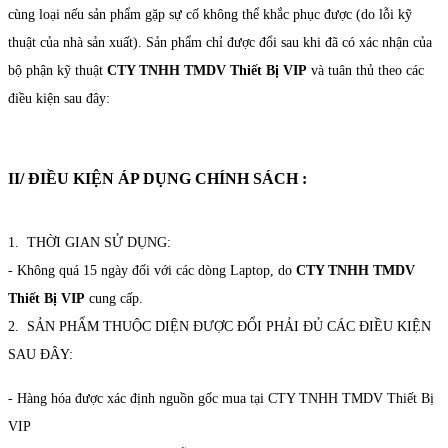
cùng loại nếu sản phẩm gặp sự cố không thể khắc phục được (do lỗi kỹ
thuật của nhà sản xuất). Sản phẩm chỉ được đổi sau khi đã có xác nhận của
bộ phận kỹ thuật
CTY TNHH TMDV Thiết Bị VIP
và tuân thủ theo các
điều kiện sau đây:
II/ ĐIỀU KIỆN ÁP DỤNG CHÍNH SÁCH :
1. THỜI GIAN SỬ DỤNG:
- Không quá 15 ngày đối với các dòng Laptop, do
CTY TNHH TMDV
Thiết Bị VIP
cung cấp.
2. SẢN PHẨM THUỘC DIỆN ĐƯỢC ĐỔI PHẢI ĐỦ CÁC ĐIỀU KIỆN
SAU ĐÂY:
- Hàng hóa được xác định nguồn gốc mua tại CTY TNHH TMDV Thiết Bị
VIP