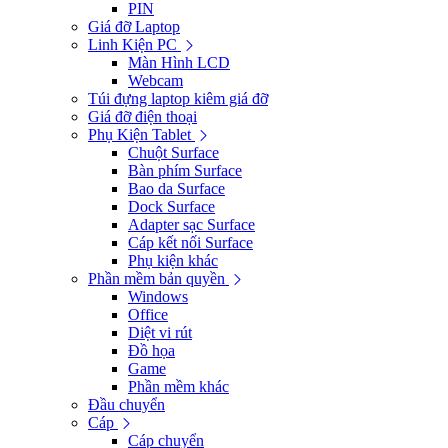
PIN
Giá đỡ Laptop
Linh Kiện PC
Màn Hình LCD
Webcam
Túi đựng laptop kiêm giá đỡ
Giá đỡ điện thoại
Phụ Kiện Tablet
Chuột Surface
Bàn phím Surface
Bao da Surface
Dock Surface
Adapter sạc Surface
Cáp kết nối Surface
Phụ kiện khác
Phần mềm bản quyền
Windows
Office
Diệt vi rút
Đồ họa
Game
Phần mềm khác
Đầu chuyển
Cáp
Cáp chuyển