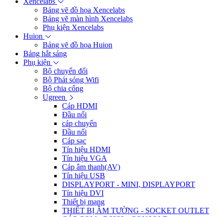
Xencelabs
Bảng vẽ đồ họa Xencelabs
Bảng vẽ màn hình Xencelabs
Phụ kiện Xencelabs
Huion
Bảng vẽ đồ họa Huion
Bảng hắt sáng
Phụ kiện
Bộ chuyển đổi
Bộ Phát sóng Wifi
Bộ chia cổng
Ugreen
Cáp HDMI
Đầu nối
cáp chuyển
Đầu nối
Cáp sạc
Tín hiệu HDMI
Tín hiệu VGA
Cáp âm thanh(AV)
Tín hiệu USB
DISPLAYPORT - MINI, DISPLAYPORT
Tín hiệu DVI
Thiết bị mạng
THIẾT BỊ ÂM TƯỜNG - SOCKET OUTLET