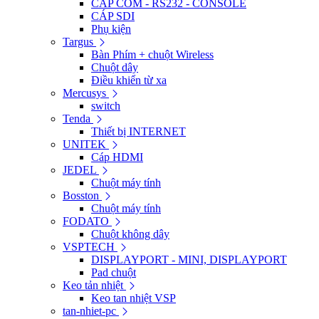
CÁP COM - RS232 - CONSOLE
CÁP SDI
Phụ kiện
Targus
Bàn Phím + chuột Wireless
Chuột dây
Điều khiển từ xa
Mercusys
switch
Tenda
Thiết bị INTERNET
UNITEK
Cáp HDMI
JEDEL
Chuột máy tính
Bosston
Chuột máy tính
FODATO
Chuột không dây
VSPTECH
DISPLAYPORT - MINI, DISPLAYPORT
Pad chuột
Keo tản nhiệt
Keo tan nhiệt VSP
tan-nhiet-pc