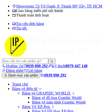
Showroom: 53 Võ Oanh, P. Thạnh Mỹ Tây, TP. HCM
Giao hàng miễn phí nội thành
Thanh toán linh hoạt
Tra cứu đơn hàng
Tin tức
Hotline 24/7
0939 898 292
Kỹ thuật
0979 447 148
Đăng nhập
Giỏ hàng
0939 898 292
Danh mục sản phẩm
Trang chủ
Bảng vẽ điện tử
Bảng vẽ GRAPHIC WORLD
Bảng vẽ đồ họa Graphic World
Bảng vẽ màn hình Graphic World
Bảng Vẽ XP-Pen
Bảng Vẽ Đồ Họa XP-Pen