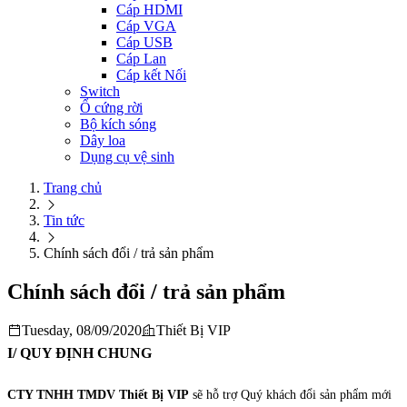
Cáp HDMI
Cáp VGA
Cáp USB
Cáp Lan
Cáp kết Nối
Switch
Ổ cứng rời
Bộ kích sóng
Dây loa
Dụng cụ vệ sinh
Trang chủ
Tin tức
Chính sách đổi / trả sản phẩm
Chính sách đổi / trả sản phẩm
Tuesday, 08/09/2020
Thiết Bị VIP
I/ QUY ĐỊNH CHUNG
CTY TNHH TMDV Thiết Bị VIP
sẽ hỗ trợ Quý khách đổi sản phẩm mới