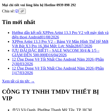
Mọi chi tiết vui lòng liên hệ Hotline 0939 898 292
Chia sẻ:
Tin mới nhất
Hướng dẫn kết nối XPPen Artist 13.3 Pro V2 với máy tính và
điện thoại Android
01/08/2026
XPPen Artist 13.3 Pro V2 – Bảng Vẽ Màn Hình Thế Hệ Mới
Với Bút X3 Pro 16.384 Mức Lực Nhấn
28/07/2026
[ƯU ĐÃI ĐẶC BIỆT] – SALE WACOM 30/4 & 1/5 –
GIẢM ĐẾN 500.000Đ
16/04/2026
12 Ứng Dụng Vẽ Tốt Nhất Cho Android Năm 2026 (Phần
2)
30/03/2026
12 Ứng Dụng Vẽ Tốt Nhất Cho Android Năm 2026 (Phần
1)
17/03/2026
Xem tất cả tin tức →
CÔNG TY TNHH TMDV THIẾT BỊ
VIP
53 Võ Oanh, Phường Thạnh Mỹ Tây, TP. HCM