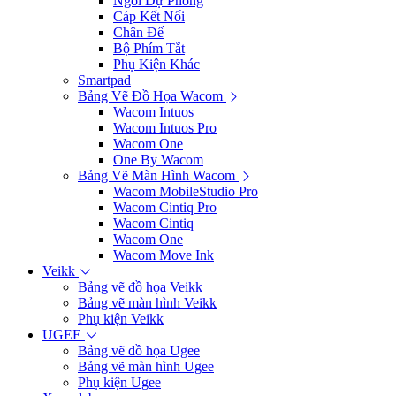
Ngòi Dự Phòng
Cáp Kết Nối
Chân Đế
Bộ Phím Tắt
Phụ Kiện Khác
Smartpad
Bảng Vẽ Đồ Họa Wacom
Wacom Intuos
Wacom Intuos Pro
Wacom One
One By Wacom
Bảng Vẽ Màn Hình Wacom
Wacom MobileStudio Pro
Wacom Cintiq Pro
Wacom Cintiq
Wacom One
Wacom Move Ink
Veikk
Bảng vẽ đồ họa Veikk
Bảng vẽ màn hình Veikk
Phụ kiện Veikk
UGEE
Bảng vẽ đồ họa Ugee
Bảng vẽ màn hình Ugee
Phụ kiện Ugee