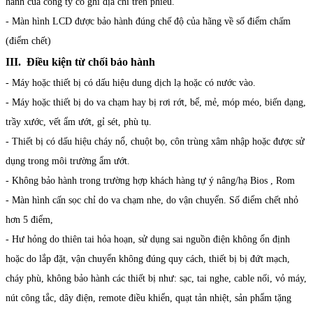
hành của công ty có ghi địa chỉ trên phiếu.
- Màn hình LCD được bảo hành đúng chế độ của hãng về số điểm chấm
(điểm chết)
III. Điều kiện từ chối bảo hành
- Máy hoặc thiết bị có dấu hiệu dung dịch lạ hoặc có nước vào.
- Máy hoặc thiết bị do va chạm hay bị rơi rớt, bể, mẻ, móp méo, biến dạng,
trầy xước, vết ẩm ướt, gỉ sét, phù tụ.
- Thiết bị có dấu hiệu cháy nổ, chuột bọ, côn trùng xâm nhập hoặc được sử
dụng trong môi trường ẩm ướt.
- Không bảo hành trong trường hợp khách hàng tự ý nâng/hạ Bios , Rom
- Màn hình cấn sọc chỉ do va chạm nhe, do vận chuyển. Số điểm chết nhỏ
hơn 5 điểm,
- Hư hỏng do thiên tai hỏa hoạn, sử dụng sai nguồn điện không ổn định
hoặc do lắp đặt, vận chuyển không đúng quy cách, thiết bị bị đứt mạch,
cháy phù, không bảo hành các thiết bị như: sạc, tai nghe, cable nối, vỏ máy,
nút công tắc, dây điện, remote điều khiển, quạt tản nhiệt, sản phẩm tặng