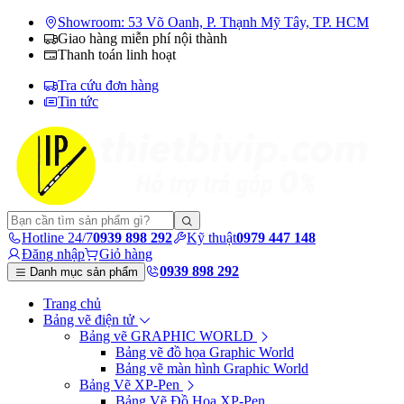
Showroom: 53 Võ Oanh, P. Thạnh Mỹ Tây, TP. HCM
Giao hàng miễn phí nội thành
Thanh toán linh hoạt
Tra cứu đơn hàng
Tin tức
Hotline 24/7
0939 898 292
Kỹ thuật
0979 447 148
Đăng nhập
Giỏ hàng
0939 898 292
Danh mục sản phẩm
Trang chủ
Bảng vẽ điện tử
Bảng vẽ GRAPHIC WORLD
Bảng vẽ đồ họa Graphic World
Bảng vẽ màn hình Graphic World
Bảng Vẽ XP-Pen
Bảng Vẽ Đồ Họa XP-Pen