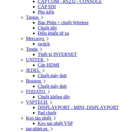
CÁP COM - RS232 - CONSOLE
CÁP SDI
Phụ kiện
Targus
Bàn Phím + chuột Wireless
Chuột dây
Điều khiển từ xa
Mercusys
switch
Tenda
Thiết bị INTERNET
UNITEK
Cáp HDMI
JEDEL
Chuột máy tính
Bosston
Chuột máy tính
FODATO
Chuột không dây
VSPTECH
DISPLAYPORT - MINI, DISPLAYPORT
Pad chuột
Keo tản nhiệt
Keo tan nhiệt VSP
tan-nhiet-pc