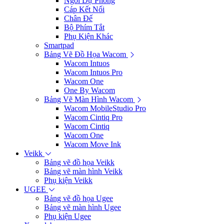
Ngòi Dự Phòng
Cáp Kết Nối
Chân Đế
Bộ Phím Tắt
Phụ Kiện Khác
Smartpad
Bảng Vẽ Đồ Họa Wacom
Wacom Intuos
Wacom Intuos Pro
Wacom One
One By Wacom
Bảng Vẽ Màn Hình Wacom
Wacom MobileStudio Pro
Wacom Cintiq Pro
Wacom Cintiq
Wacom One
Wacom Move Ink
Veikk
Bảng vẽ đồ họa Veikk
Bảng vẽ màn hình Veikk
Phụ kiện Veikk
UGEE
Bảng vẽ đồ họa Ugee
Bảng vẽ màn hình Ugee
Phụ kiện Ugee