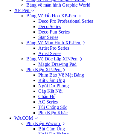
Bảng vẽ màn hình Graphic World
XP-Pen
Bảng Vẽ Đồ Họa XP-Pen
Deco Pro Professional Series
Deco Series
Deco Fun Series
Star Series
Bảng Vẽ Màn Hình XP-Pen
Artist Pro Series
Artist Series
Bảng Vẽ Độc Lập XP-Pen
Magic Drawing Pad
Phụ Kiện XP-Pen
Phim Bảo Vệ Mặt Bảng
Bút Cảm Ứng
Ngòi Dự Phòng
Cáp Kết Nối
Chân Đế
AC Series
Túi Chống Sốc
Phụ Kiện Khác
WACOM
Phụ Kiện Wacom
Bút Cảm Ứng