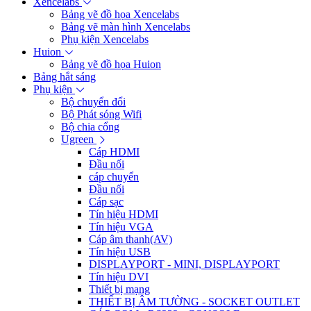
Xencelabs
Bảng vẽ đồ họa Xencelabs
Bảng vẽ màn hình Xencelabs
Phụ kiện Xencelabs
Huion
Bảng vẽ đồ họa Huion
Bảng hắt sáng
Phụ kiện
Bộ chuyển đổi
Bộ Phát sóng Wifi
Bộ chia cổng
Ugreen
Cáp HDMI
Đầu nối
cáp chuyển
Đầu nối
Cáp sạc
Tín hiệu HDMI
Tín hiệu VGA
Cáp âm thanh(AV)
Tín hiệu USB
DISPLAYPORT - MINI, DISPLAYPORT
Tín hiệu DVI
Thiết bị mạng
THIẾT BỊ ÂM TƯỜNG - SOCKET OUTLET