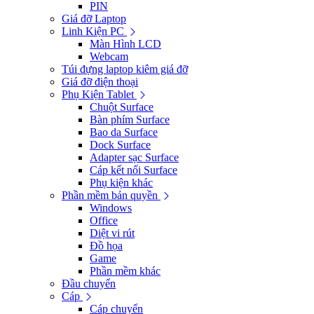
PIN
Giá đỡ Laptop
Linh Kiện PC
Màn Hình LCD
Webcam
Túi đựng laptop kiêm giá đỡ
Giá đỡ điện thoại
Phụ Kiện Tablet
Chuột Surface
Bàn phím Surface
Bao da Surface
Dock Surface
Adapter sạc Surface
Cáp kết nối Surface
Phụ kiện khác
Phần mềm bản quyền
Windows
Office
Diệt vi rút
Đồ họa
Game
Phần mềm khác
Đầu chuyển
Cáp
Cáp chuyển