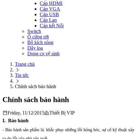
Cáp HDMI
Cáp VGA
Cáp USB
Cáp Lan
Cáp kết Nối
Switch
Ổ cứng rời
Bộ kích sóng
Dây loa
Dụng cụ vệ sinh
Trang chủ
Tin tức
Chính sách bảo hành
Chính sách bảo hành
Friday, 11/12/2015
Thiết Bị VIP
I. Bảo hành
- Bảo hành sản phẩm là: khắc phục những lỗi hỏng hóc, sự cố kỹ thuật xảy
ra do lỗi của nhà sản xuất