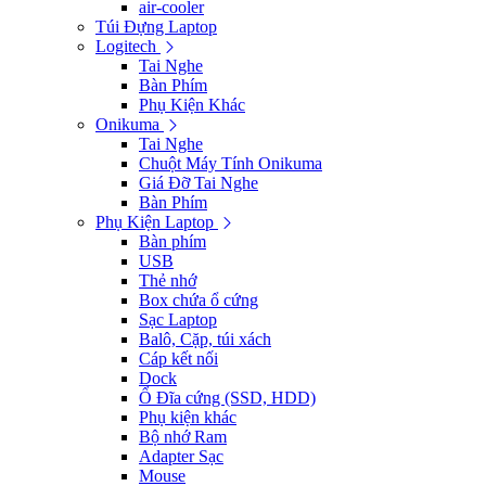
air-cooler
Túi Đựng Laptop
Logitech
Tai Nghe
Bàn Phím
Phụ Kiện Khác
Onikuma
Tai Nghe
Chuột Máy Tính Onikuma
Giá Đỡ Tai Nghe
Bàn Phím
Phụ Kiện Laptop
Bàn phím
USB
Thẻ nhớ
Box chứa ổ cứng
Sạc Laptop
Balô, Cặp, túi xách
Cáp kết nối
Dock
Ổ Đĩa cứng (SSD, HDD)
Phụ kiện khác
Bộ nhớ Ram
Adapter Sạc
Mouse