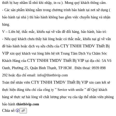
thiết bị hay nhầm lẫ nhỏ khi nhập, in ra ). Mong quý khách thông cảm.
- Các sản phẩm không nằm trong chương trình bảo hành tại nơi sử dụng (
bảo hành tại nhà ) thì bảo hành không bao gồm việc chuyển hàng và nhận
hàng.
V – Liên hệ, thắc mắc, khiếu nại về vấn đề đổi hàng, bảo hành, bảo trì:
- Nếu quý khách chưa thấy hài lòng hoặc có thắc mắc, khiếu nại gì về vấn
CTY TNHH TMDV Thiết Bị
đề bảo hành hoặc dịch vụ sửa chữa của
VIP
xin quý khách vui lòng liên hệ tới Trung Tâm Dịch Vụ Chăm Sóc
CTY TNHH TMDV Thiết Bị VIP
Khách Hàng của
tại địa chỉ: 5A Võ
Oanh, Phường 25, Quận Bình Thạnh, TP HCM . Điện thoại: 0939 898
292 hoặc địa chỉ email: info@thietbivip.com
CTY TNHH TMDV Thiết Bị VIP
Toàn thể nhân viên
xin cam kết sẽ
thực hiện đúng tiêu chí của công ty ” Sevice with smile ” để Quý khách
hàng sẽ thực sự hài lòng về chất lượng phục vụ của tập thể nhân viên phòng
bảo hành
thietbivip.com
Chia sẻ: