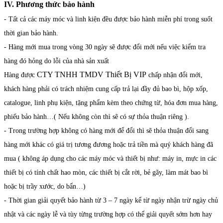
IV. Phương thức bảo hành
- Tất cả các máy móc và linh kiện đều được bảo hành miễn phí trong suốt
thời gian bảo hành.
- Hàng mới mua trong vòng 30 ngày sẽ được đổi mới nếu việc kiểm tra
hàng đó hỏng do lỗi của nhà sản xuất
CTY TNHH TMDV Thiết Bị VIP
Hàng được
chấp nhận đổi mới,
khách hàng phải có trách nhiệm cung cấp trả lại đầy đủ bao bì, hộp xốp,
catalogue, linh phụ kiện, tặng phẩm kèm theo chứng từ, hóa đơn mua hàng,
phiếu bảo hành…( Nếu không còn thì sẽ có sự thỏa thuận riêng ).
- Trong trường hợp không có hàng mới để đổi thì sẽ thỏa thuận đổi sang
hàng mới khác có giá trị tương đương hoặc trả tiền mà quý khách hàng đã
mua ( không áp dụng cho các máy móc và thiết bị như: máy in, mực in các
thiết bị có tính chất hao mòn, các thiết bị cắt rời, bẻ gãy, làm mát bao bì
hoặc bị trầy xước, do bẩn…)
- Thời gian giải quyết bảo hành từ 3 – 7 ngày kể từ ngày nhận trừ ngày chủ
nhật và các ngày lễ và tùy từng trường hợp có thể giải quyết sớm hơn hay