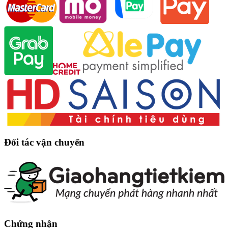
THÔNG TIN & HỖ TRỢ
Hướng dẫn mua hàng Online
Hướng dẫn thanh toán
ĐĂNG KÝ NHẬN BẢN TIN
Nhận thông tin sản phẩm mới & khuyến mãi sớm nhất.
Đăng ký
Kết nối với chúng tôi
Đối tác thanh toán