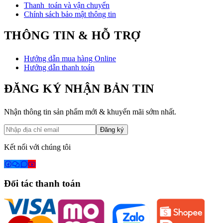
12 Ứng Dụng Vẽ Tốt Nhất Cho Android Năm 2026 (Phần
1)
17/03/2026
Xem tất cả tin tức →
CÔNG TY TNHH TMDV THIẾT BỊ
VIP
53 Võ Oanh, Phường Thạnh Mỹ Tây, TP. HCM
Hotline:
0939 898 292
Kỹ thuật:
0979 447 148
manager@thietbivip.com
Giờ làm việc: 8h30 - 20h (T2 - T7), 10h - 18h (CN)
GPKD: 0316413211
CHÍNH SÁCH CHUNG
Chính sách đổi/ trả sản phẩm
Chính sách bảo hành
Thanh toán và vận chuyển
Chính sách bảo mật thông tin