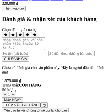
320.000 ₫
Thêm vào giỏ
Đánh giá & nhận xét của khách hàng
Chọn đánh giá của bạn:
GỬI ĐÁNH GIÁ
Chưa có đánh giá cho sản phẩm này. Hãy là người đầu tiên đánh
giá!
1.575.000 ₫
Trạng thái:
CÒN HÀNG
Số lượng:
1
−
+
MUA NGAY
THÊM VÀO GIỎ HÀNG
Yêu cầu tư vấn
Chúng tôi sẽ gọi lại cho bạn