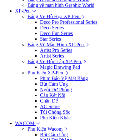
Bảng vẽ màn hình Graphic World
XP-Pen
Bảng Vẽ Đồ Họa XP-Pen
Deco Pro Professional Series
Deco Series
Deco Fun Series
Star Series
Bảng Vẽ Màn Hình XP-Pen
Artist Pro Series
Artist Series
Bảng Vẽ Độc Lập XP-Pen
Magic Drawing Pad
Phụ Kiện XP-Pen
Phim Bảo Vệ Mặt Bảng
Bút Cảm Ứng
Ngòi Dự Phòng
Cáp Kết Nối
Chân Đế
AC Series
Túi Chống Sốc
Phụ Kiện Khác
WACOM
Phụ Kiện Wacom
Bút Cảm Ứng