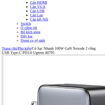
Cáp HDMI
Cáp VGA
Cáp USB
Cáp Lan
Cáp kết Nối
Switch
Ổ cứng rời
Bộ kích sóng
Dây loa
Dụng cụ vệ sinh
Trang chủ
/
Phụ kiện
/
Củ Sạc Nhanh 100W GaN Nexode 2 cổng
USB Type-C PD3.0 Ugreen 40795