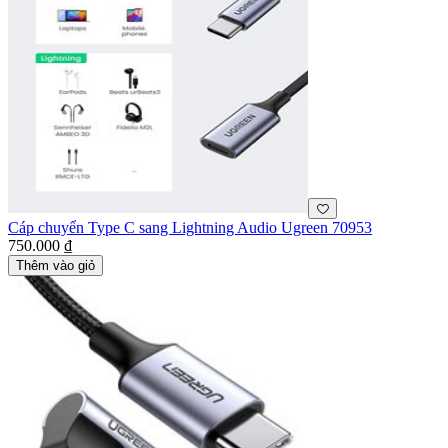
Cáp chuyển Type C sang Lightning Audio Ugreen 70953
750.000 ₫
Thêm vào giỏ