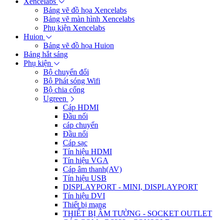
Xencelabs
Bảng vẽ đồ họa Xencelabs
Bảng vẽ màn hình Xencelabs
Phụ kiện Xencelabs
Huion
Bảng vẽ đồ họa Huion
Bảng hắt sáng
Phụ kiện
Bộ chuyển đổi
Bộ Phát sóng Wifi
Bộ chia cổng
Ugreen
Cáp HDMI
Đầu nối
cáp chuyển
Đầu nối
Cáp sạc
Tín hiệu HDMI
Tín hiệu VGA
Cáp âm thanh(AV)
Tín hiệu USB
DISPLAYPORT - MINI, DISPLAYPORT
Tín hiệu DVI
Thiết bị mạng
THIẾT BỊ ÂM TƯỜNG - SOCKET OUTLET