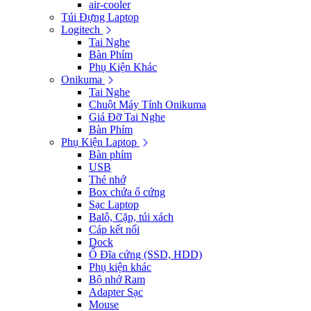
air-cooler
Túi Đựng Laptop
Logitech
Tai Nghe
Bàn Phím
Phụ Kiện Khác
Onikuma
Tai Nghe
Chuột Máy Tính Onikuma
Giá Đỡ Tai Nghe
Bàn Phím
Phụ Kiện Laptop
Bàn phím
USB
Thẻ nhớ
Box chứa ổ cứng
Sạc Laptop
Balô, Cặp, túi xách
Cáp kết nối
Dock
Ổ Đĩa cứng (SSD, HDD)
Phụ kiện khác
Bộ nhớ Ram
Adapter Sạc
Mouse