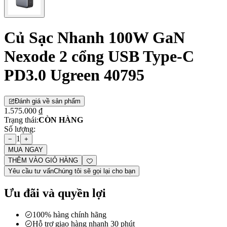
Củ Sạc Nhanh 100W GaN
Nexode 2 cổng USB Type-C
PD3.0 Ugreen 40795
Đánh giá về sản phẩm
1.575.000 ₫
Trạng thái:
CÒN HÀNG
Số lượng:
1
−
+
MUA NGAY
THÊM VÀO GIỎ HÀNG
Yêu cầu tư vấn
Chúng tôi sẽ gọi lại cho bạn
Ưu đãi và quyền lợi
100% hàng chính hãng
Hỗ trợ giao hàng nhanh 30 phút