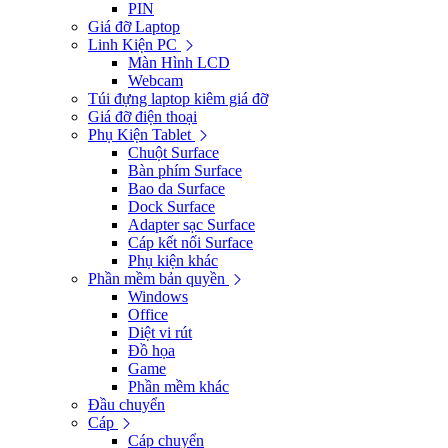
PIN
Giá đỡ Laptop
Linh Kiện PC
Màn Hình LCD
Webcam
Túi đựng laptop kiêm giá đỡ
Giá đỡ điện thoại
Phụ Kiện Tablet
Chuột Surface
Bàn phím Surface
Bao da Surface
Dock Surface
Adapter sạc Surface
Cáp kết nối Surface
Phụ kiện khác
Phần mềm bản quyền
Windows
Office
Diệt vi rút
Đồ họa
Game
Phần mềm khác
Đầu chuyển
Cáp
Cáp chuyển