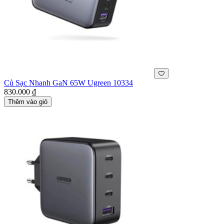
Củ Sạc Nhanh GaN 65W Ugreen 10334
830.000 ₫
Thêm vào giỏ