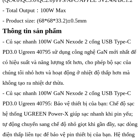
(QC4.0\QC3.0\QC2.0)/PPS/AFC/APPLE 5V2.4A/BC1.2
- Total Output：100W Max
- Product size: (68*68*33.2)±0.5mm
Thông tin sản phẩm
- Củ sạc nhanh 100W GaN Nexode 2 cổng USB Type-C
PD3.0 Ugreen 40795 sử dụng công nghệ GaN mới nhất để
có hiệu suất và năng lượng tốt hơn, cho phép bộ sạc của
chúng tôi nhỏ hơn và hoạt động ở nhiệt độ thấp hơn mà
không tạo ra nhiệt dư thừa.
- Củ sạc nhanh 100W GaN Nexode 2 cổng USB Type-C
PD3.0 Ugreen 40795: Bảo vệ thiết bị của bạn: Chế độ sạc
hệ thống UGREEN Power-X giúp sạc nhanh khi pin yếu;
tự động chuyển sang chế độ nhỏ giọt khi gần đầy, sạc dòng
điện thấp liên tục để bảo vệ pin thiết bị của bạn. Hệ thống