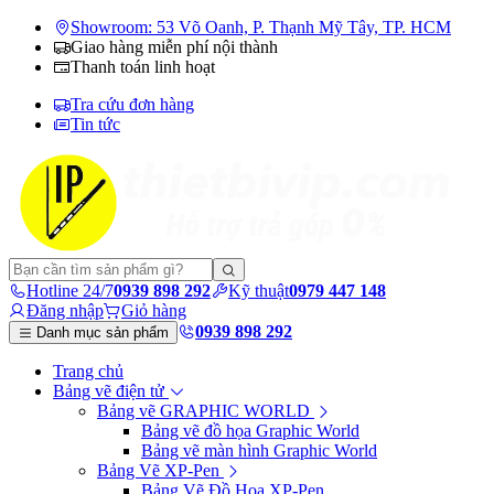
Showroom: 53 Võ Oanh, P. Thạnh Mỹ Tây, TP. HCM
Giao hàng miễn phí nội thành
Thanh toán linh hoạt
Tra cứu đơn hàng
Tin tức
Hotline 24/7
0939 898 292
Kỹ thuật
0979 447 148
Đăng nhập
Giỏ hàng
0939 898 292
Danh mục sản phẩm
Trang chủ
Bảng vẽ điện tử
Bảng vẽ GRAPHIC WORLD
Bảng vẽ đồ họa Graphic World
Bảng vẽ màn hình Graphic World
Bảng Vẽ XP-Pen
Bảng Vẽ Đồ Họa XP-Pen