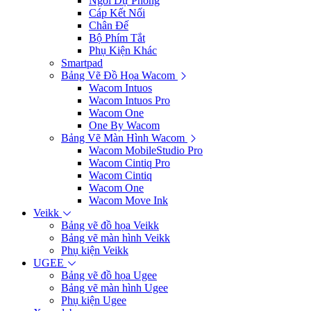
Ngòi Dự Phòng
Cáp Kết Nối
Chân Đế
Bộ Phím Tắt
Phụ Kiện Khác
Smartpad
Bảng Vẽ Đồ Họa Wacom
Wacom Intuos
Wacom Intuos Pro
Wacom One
One By Wacom
Bảng Vẽ Màn Hình Wacom
Wacom MobileStudio Pro
Wacom Cintiq Pro
Wacom Cintiq
Wacom One
Wacom Move Ink
Veikk
Bảng vẽ đồ họa Veikk
Bảng vẽ màn hình Veikk
Phụ kiện Veikk
UGEE
Bảng vẽ đồ họa Ugee
Bảng vẽ màn hình Ugee
Phụ kiện Ugee