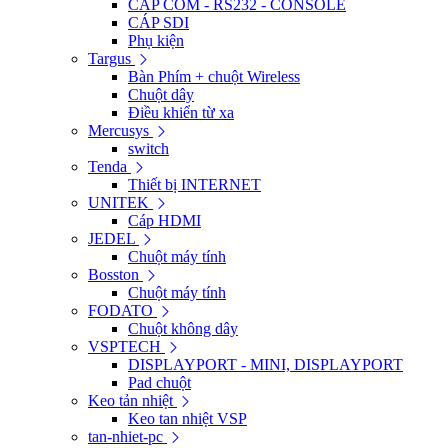
CÁP COM - RS232 - CONSOLE
CÁP SDI
Phụ kiện
Targus
Bàn Phím + chuột Wireless
Chuột dây
Điều khiển từ xa
Mercusys
switch
Tenda
Thiết bị INTERNET
UNITEK
Cáp HDMI
JEDEL
Chuột máy tính
Bosston
Chuột máy tính
FODATO
Chuột không dây
VSPTECH
DISPLAYPORT - MINI, DISPLAYPORT
Pad chuột
Keo tản nhiệt
Keo tan nhiệt VSP
tan-nhiet-pc