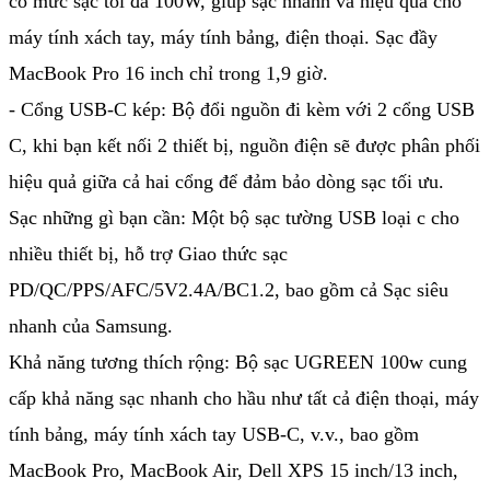
có mức sạc tối đa 100W, giúp sạc nhanh và hiệu quả cho
máy tính xách tay, máy tính bảng, điện thoại. Sạc đầy
MacBook Pro 16 inch chỉ trong 1,9 giờ.
- Cổng USB-C kép: Bộ đổi nguồn đi kèm với 2 cổng USB
C, khi bạn kết nối 2 thiết bị, nguồn điện sẽ được phân phối
hiệu quả giữa cả hai cổng để đảm bảo dòng sạc tối ưu.
Sạc những gì bạn cần: Một bộ sạc tường USB loại c cho
nhiều thiết bị, hỗ trợ Giao thức sạc
PD/QC/PPS/AFC/5V2.4A/BC1.2, bao gồm cả Sạc siêu
nhanh của Samsung.
Khả năng tương thích rộng: Bộ sạc UGREEN 100w cung
cấp khả năng sạc nhanh cho hầu như tất cả điện thoại, máy
tính bảng, máy tính xách tay USB-C, v.v., bao gồm
MacBook Pro, MacBook Air, Dell XPS 15 inch/13 inch,