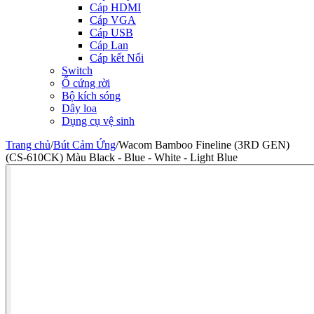
Cáp HDMI
Cáp VGA
Cáp USB
Cáp Lan
Cáp kết Nối
Switch
Ổ cứng rời
Bộ kích sóng
Dây loa
Dụng cụ vệ sinh
Trang chủ
/
Bút Cảm Ứng
/
Wacom Bamboo Fineline (3RD GEN)
(CS-610CK) Màu Black - Blue - White - Light Blue