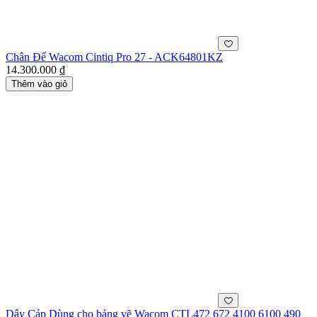
Chân Đế Wacom Cintiq Pro 27 - ACK64801KZ
14.300.000 ₫
Thêm vào giỏ
Dây Cáp Dùng cho bảng vẽ Wacom CTL472 672 4100 6100 490