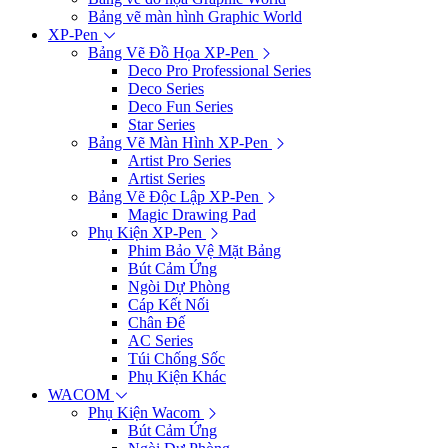
Bảng vẽ màn hình Graphic World
XP-Pen
Bảng Vẽ Đồ Họa XP-Pen
Deco Pro Professional Series
Deco Series
Deco Fun Series
Star Series
Bảng Vẽ Màn Hình XP-Pen
Artist Pro Series
Artist Series
Bảng Vẽ Độc Lập XP-Pen
Magic Drawing Pad
Phụ Kiện XP-Pen
Phim Bảo Vệ Mặt Bảng
Bút Cảm Ứng
Ngòi Dự Phòng
Cáp Kết Nối
Chân Đế
AC Series
Túi Chống Sốc
Phụ Kiện Khác
WACOM
Phụ Kiện Wacom
Bút Cảm Ứng