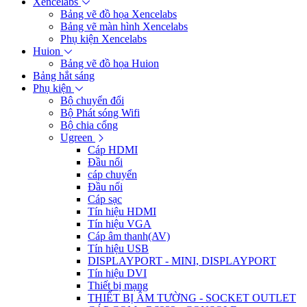
Xencelabs
Bảng vẽ đồ họa Xencelabs
Bảng vẽ màn hình Xencelabs
Phụ kiện Xencelabs
Huion
Bảng vẽ đồ họa Huion
Bảng hắt sáng
Phụ kiện
Bộ chuyển đổi
Bộ Phát sóng Wifi
Bộ chia cổng
Ugreen
Cáp HDMI
Đầu nối
cáp chuyển
Đầu nối
Cáp sạc
Tín hiệu HDMI
Tín hiệu VGA
Cáp âm thanh(AV)
Tín hiệu USB
DISPLAYPORT - MINI, DISPLAYPORT
Tín hiệu DVI
Thiết bị mạng
THIẾT BỊ ÂM TƯỜNG - SOCKET OUTLET