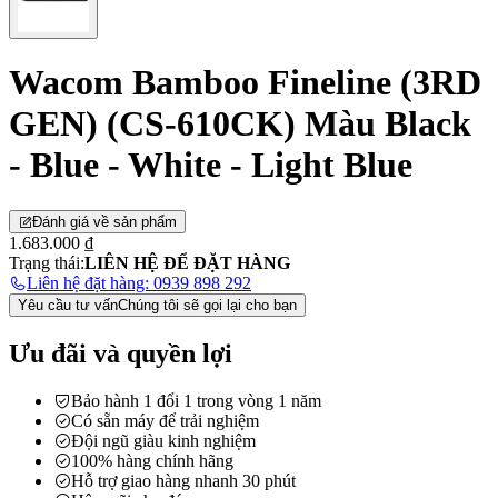
Wacom Bamboo Fineline (3RD
GEN) (CS-610CK) Màu Black
- Blue - White - Light Blue
Đánh giá về sản phẩm
1.683.000 ₫
Trạng thái:
LIÊN HỆ ĐỂ ĐẶT HÀNG
Liên hệ đặt hàng: 0939 898 292
Yêu cầu tư vấn
Chúng tôi sẽ gọi lại cho bạn
Ưu đãi và quyền lợi
Bảo hành 1 đổi 1 trong vòng 1 năm
Có sẵn máy để trải nghiệm
Đội ngũ giàu kinh nghiệm
100% hàng chính hãng
Hỗ trợ giao hàng nhanh 30 phút