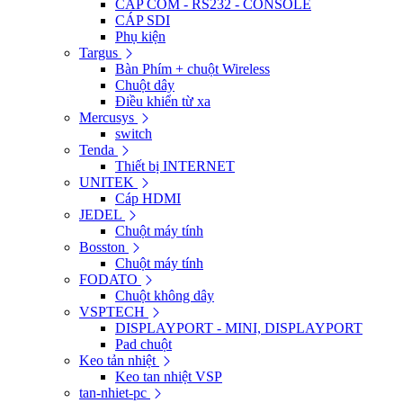
CÁP COM - RS232 - CONSOLE
CÁP SDI
Phụ kiện
Targus
Bàn Phím + chuột Wireless
Chuột dây
Điều khiển từ xa
Mercusys
switch
Tenda
Thiết bị INTERNET
UNITEK
Cáp HDMI
JEDEL
Chuột máy tính
Bosston
Chuột máy tính
FODATO
Chuột không dây
VSPTECH
DISPLAYPORT - MINI, DISPLAYPORT
Pad chuột
Keo tản nhiệt
Keo tan nhiệt VSP
tan-nhiet-pc