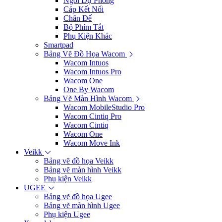
Ngòi Dự Phòng
Cáp Kết Nối
Chân Đế
Bộ Phím Tắt
Phụ Kiện Khác
Smartpad
Bảng Vẽ Đồ Họa Wacom
Wacom Intuos
Wacom Intuos Pro
Wacom One
One By Wacom
Bảng Vẽ Màn Hình Wacom
Wacom MobileStudio Pro
Wacom Cintiq Pro
Wacom Cintiq
Wacom One
Wacom Move Ink
Veikk
Bảng vẽ đồ họa Veikk
Bảng vẽ màn hình Veikk
Phụ kiện Veikk
UGEE
Bảng vẽ đồ họa Ugee
Bảng vẽ màn hình Ugee
Phụ kiện Ugee