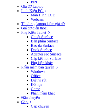
PIN
Giá đỡ Laptop
Linh Kiện PC
Màn Hình LCD
Webcam
Túi đựng laptop kiêm giá đỡ
Giá đỡ điện thoại
Phụ Kiện Tablet
Chuột Surface
Bàn phím Surface
Bao da Surface
Dock Surface
Adapter sạc Surface
Cáp kết nối Surface
Phụ kiện khác
Phần mềm bản quyền
Windows
Office
Diệt vi rút
Đồ họa
Game
Phần mềm khác
Đầu chuyển
Cáp
Cáp chuyển