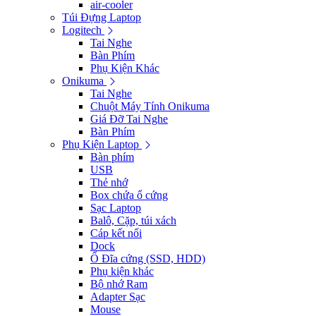
air-cooler
Túi Đựng Laptop
Logitech
Tai Nghe
Bàn Phím
Phụ Kiện Khác
Onikuma
Tai Nghe
Chuột Máy Tính Onikuma
Giá Đỡ Tai Nghe
Bàn Phím
Phụ Kiện Laptop
Bàn phím
USB
Thẻ nhớ
Box chứa ổ cứng
Sạc Laptop
Balô, Cặp, túi xách
Cáp kết nối
Dock
Ổ Đĩa cứng (SSD, HDD)
Phụ kiện khác
Bộ nhớ Ram
Adapter Sạc
Mouse