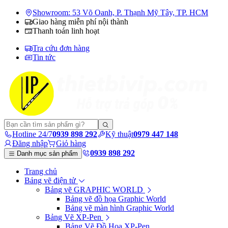
Showroom: 53 Võ Oanh, P. Thạnh Mỹ Tây, TP. HCM
Giao hàng miễn phí nội thành
Thanh toán linh hoạt
Tra cứu đơn hàng
Tin tức
Hotline 24/7
0939 898 292
Kỹ thuật
0979 447 148
Đăng nhập
Giỏ hàng
0939 898 292
Danh mục sản phẩm
Trang chủ
Bảng vẽ điện tử
Bảng vẽ GRAPHIC WORLD
Bảng vẽ đồ họa Graphic World
Bảng vẽ màn hình Graphic World
Bảng Vẽ XP-Pen
Bảng Vẽ Đồ Họa XP-Pen