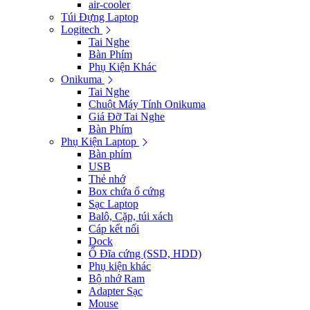
air-cooler
Túi Đựng Laptop
Logitech
Tai Nghe
Bàn Phím
Phụ Kiện Khác
Onikuma
Tai Nghe
Chuột Máy Tính Onikuma
Giá Đỡ Tai Nghe
Bàn Phím
Phụ Kiện Laptop
Bàn phím
USB
Thẻ nhớ
Box chứa ổ cứng
Sạc Laptop
Balô, Cặp, túi xách
Cáp kết nối
Dock
Ổ Đĩa cứng (SSD, HDD)
Phụ kiện khác
Bộ nhớ Ram
Adapter Sạc
Mouse