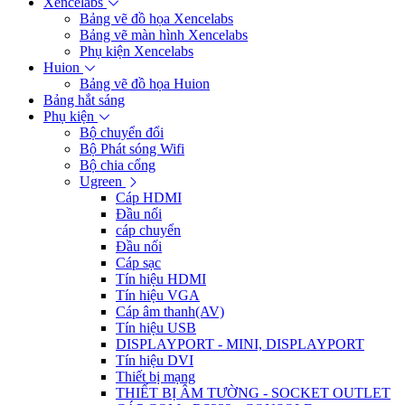
Xencelabs
Bảng vẽ đồ họa Xencelabs
Bảng vẽ màn hình Xencelabs
Phụ kiện Xencelabs
Huion
Bảng vẽ đồ họa Huion
Bảng hắt sáng
Phụ kiện
Bộ chuyển đổi
Bộ Phát sóng Wifi
Bộ chia cổng
Ugreen
Cáp HDMI
Đầu nối
cáp chuyển
Đầu nối
Cáp sạc
Tín hiệu HDMI
Tín hiệu VGA
Cáp âm thanh(AV)
Tín hiệu USB
DISPLAYPORT - MINI, DISPLAYPORT
Tín hiệu DVI
Thiết bị mạng
THIẾT BỊ ÂM TƯỜNG - SOCKET OUTLET