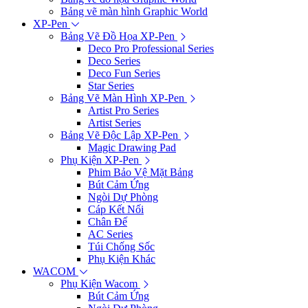
Bảng vẽ màn hình Graphic World
XP-Pen
Bảng Vẽ Đồ Họa XP-Pen
Deco Pro Professional Series
Deco Series
Deco Fun Series
Star Series
Bảng Vẽ Màn Hình XP-Pen
Artist Pro Series
Artist Series
Bảng Vẽ Độc Lập XP-Pen
Magic Drawing Pad
Phụ Kiện XP-Pen
Phim Bảo Vệ Mặt Bảng
Bút Cảm Ứng
Ngòi Dự Phòng
Cáp Kết Nối
Chân Đế
AC Series
Túi Chống Sốc
Phụ Kiện Khác
WACOM
Phụ Kiện Wacom
Bút Cảm Ứng