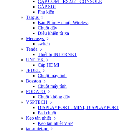
CÁP COM - RS232 - CONSOLE
CÁP SDI
Phụ kiện
Targus
Bàn Phím + chuột Wireless
Chuột dây
Điều khiển từ xa
Mercusys
switch
Tenda
Thiết bị INTERNET
UNITEK
Cáp HDMI
JEDEL
Chuột máy tính
Bosston
Chuột máy tính
FODATO
Chuột không dây
VSPTECH
DISPLAYPORT - MINI, DISPLAYPORT
Pad chuột
Keo tản nhiệt
Keo tan nhiệt VSP
tan-nhiet-pc