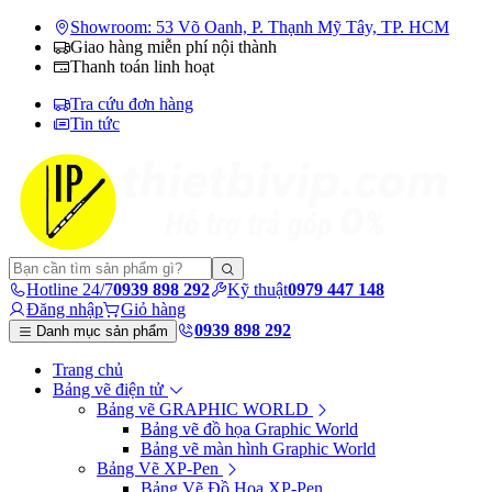
Showroom: 53 Võ Oanh, P. Thạnh Mỹ Tây, TP. HCM
Giao hàng miễn phí nội thành
Thanh toán linh hoạt
Tra cứu đơn hàng
Tin tức
Hotline 24/7
0939 898 292
Kỹ thuật
0979 447 148
Đăng nhập
Giỏ hàng
0939 898 292
Danh mục sản phẩm
Trang chủ
Bảng vẽ điện tử
Bảng vẽ GRAPHIC WORLD
Bảng vẽ đồ họa Graphic World
Bảng vẽ màn hình Graphic World
Bảng Vẽ XP-Pen
Bảng Vẽ Đồ Họa XP-Pen