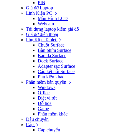
PIN
Giá đỡ Laptop
Linh Kiện PC
Màn Hình LCD
Webcam
Túi đựng laptop kiêm giá đỡ
Giá đỡ điện thoại
Phụ Kiện Tablet
Chuột Surface
Bàn phím Surface
Bao da Surface
Dock Surface
Adapter sạc Surface
Cáp kết nối Surface
Phụ kiện khác
Phần mềm bản quyền
Windows
Office
Diệt vi rút
Đồ họa
Game
Phần mềm khác
Đầu chuyển
Cáp
Cáp chuyển