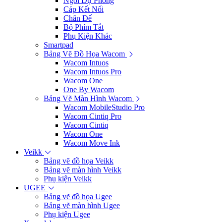
Ngòi Dự Phòng
Cáp Kết Nối
Chân Đế
Bộ Phím Tắt
Phụ Kiện Khác
Smartpad
Bảng Vẽ Đồ Họa Wacom
Wacom Intuos
Wacom Intuos Pro
Wacom One
One By Wacom
Bảng Vẽ Màn Hình Wacom
Wacom MobileStudio Pro
Wacom Cintiq Pro
Wacom Cintiq
Wacom One
Wacom Move Ink
Veikk
Bảng vẽ đồ họa Veikk
Bảng vẽ màn hình Veikk
Phụ kiện Veikk
UGEE
Bảng vẽ đồ họa Ugee
Bảng vẽ màn hình Ugee
Phụ kiện Ugee