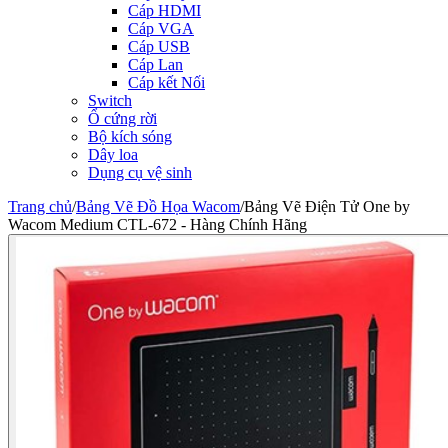
Cáp HDMI
Cáp VGA
Cáp USB
Cáp Lan
Cáp kết Nối
Switch
Ổ cứng rời
Bộ kích sóng
Dây loa
Dụng cụ vệ sinh
Trang chủ
/
Bảng Vẽ Đồ Họa Wacom
/
Bảng Vẽ Điện Tử One by
Wacom Medium CTL-672 - Hàng Chính Hãng