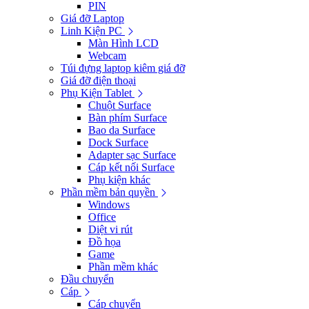
PIN
Giá đỡ Laptop
Linh Kiện PC
Màn Hình LCD
Webcam
Túi đựng laptop kiêm giá đỡ
Giá đỡ điện thoại
Phụ Kiện Tablet
Chuột Surface
Bàn phím Surface
Bao da Surface
Dock Surface
Adapter sạc Surface
Cáp kết nối Surface
Phụ kiện khác
Phần mềm bản quyền
Windows
Office
Diệt vi rút
Đồ họa
Game
Phần mềm khác
Đầu chuyển
Cáp
Cáp chuyển