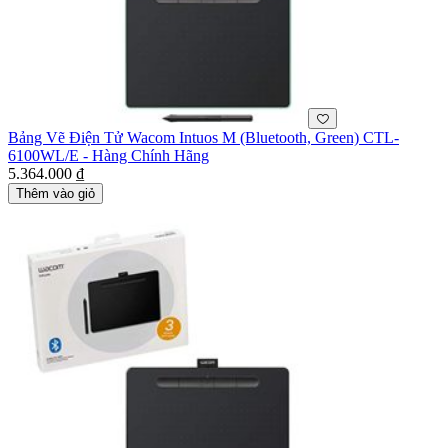
Bảng Vẽ Điện Tử Wacom Intuos M (Bluetooth, Green) CTL-
6100WL/E - Hàng Chính Hãng
5.364.000 ₫
Thêm vào giỏ