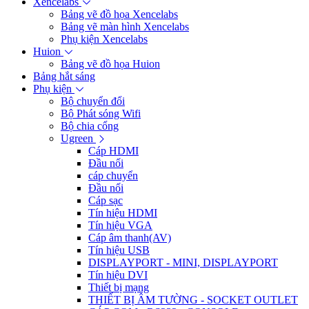
Xencelabs
Bảng vẽ đồ họa Xencelabs
Bảng vẽ màn hình Xencelabs
Phụ kiện Xencelabs
Huion
Bảng vẽ đồ họa Huion
Bảng hắt sáng
Phụ kiện
Bộ chuyển đổi
Bộ Phát sóng Wifi
Bộ chia cổng
Ugreen
Cáp HDMI
Đầu nối
cáp chuyển
Đầu nối
Cáp sạc
Tín hiệu HDMI
Tín hiệu VGA
Cáp âm thanh(AV)
Tín hiệu USB
DISPLAYPORT - MINI, DISPLAYPORT
Tín hiệu DVI
Thiết bị mạng
THIẾT BỊ ÂM TƯỜNG - SOCKET OUTLET