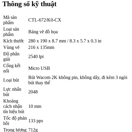
Thông số kỹ thuật
Mã sản
CTL-672/K0-CX
phẩm
Loại sản
Bảng vẽ đồ họa
phẩm
Kích thước
280 x 190 x 8.7 mm / 8.3 x 5.7 x 0.3 in
Vùng vẽ
216 x 135mm
Độ phân
2540 lpi
giải
Cổng kết
Micro USB
nối
Bút Wacom 2K không pin, không dây, đi kèm 3 ngòi
Loại bút
bút thay thế
Lực nhấn
2048
bút
Khoảng
cách nhận
10 mm
tín hiệu bút
Tốc độ phản
133 pps
hồi
Trọng lượng
712g