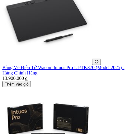
Bảng Vẽ Điện Tử Wacom Intuos Pro L PTK870 (Model 2025) -
Hàng Chính Hãng
13.900.000 ₫
Thêm vào giỏ