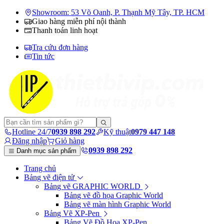
Showroom: 53 Võ Oanh, P. Thạnh Mỹ Tây, TP. HCM
Giao hàng miễn phí nội thành
Thanh toán linh hoạt
Tra cứu đơn hàng
Tin tức
Hotline 24/7
0939 898 292
Kỹ thuật
0979 447 148
Đăng nhập
Giỏ hàng
0939 898 292
Danh mục sản phẩm
Trang chủ
Bảng vẽ điện tử
Bảng vẽ GRAPHIC WORLD
Bảng vẽ đồ họa Graphic World
Bảng vẽ màn hình Graphic World
Bảng Vẽ XP-Pen
Bảng Vẽ Đồ Họa XP-Pen