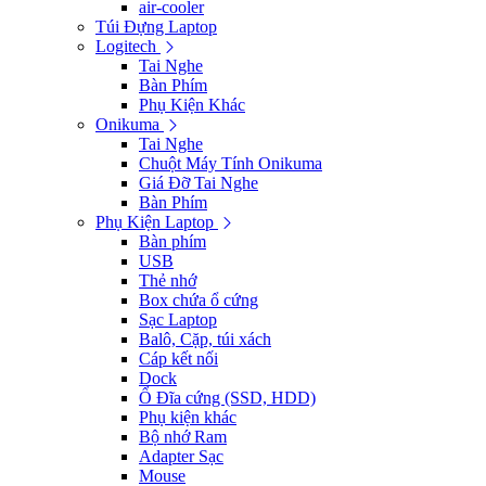
air-cooler
Túi Đựng Laptop
Logitech
Tai Nghe
Bàn Phím
Phụ Kiện Khác
Onikuma
Tai Nghe
Chuột Máy Tính Onikuma
Giá Đỡ Tai Nghe
Bàn Phím
Phụ Kiện Laptop
Bàn phím
USB
Thẻ nhớ
Box chứa ổ cứng
Sạc Laptop
Balô, Cặp, túi xách
Cáp kết nối
Dock
Ổ Đĩa cứng (SSD, HDD)
Phụ kiện khác
Bộ nhớ Ram
Adapter Sạc
Mouse