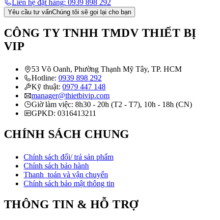
Liên hệ đặt hàng: 0939 898 292
Yêu cầu tư vấn
Chúng tôi sẽ gọi lại cho bạn
CÔNG TY TNHH TMDV THIẾT BỊ
VIP
53 Võ Oanh, Phường Thạnh Mỹ Tây, TP. HCM
Hotline:
0939 898 292
Kỹ thuật:
0979 447 148
manager@thietbivip.com
Giờ làm việc: 8h30 - 20h (T2 - T7), 10h - 18h (CN)
GPKD: 0316413211
CHÍNH SÁCH CHUNG
Chính sách đổi/ trả sản phẩm
Chính sách bảo hành
Thanh toán và vận chuyển
Chính sách bảo mật thông tin
THÔNG TIN & HỖ TRỢ