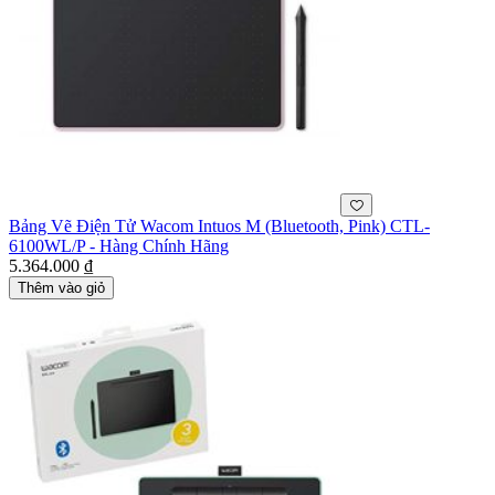
Bảng Vẽ Điện Tử Wacom Intuos M (Bluetooth, Pink) CTL-
6100WL/P - Hàng Chính Hãng
5.364.000 ₫
Thêm vào giỏ