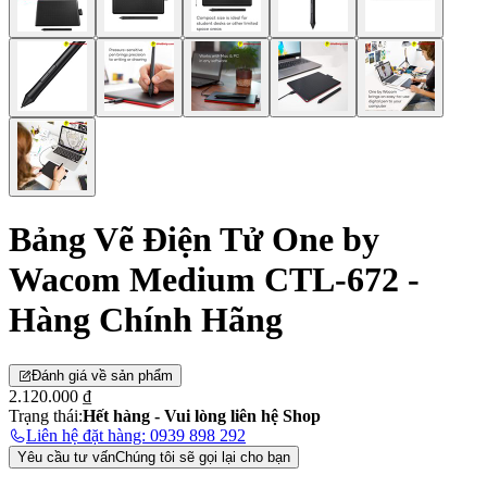
Bảng Vẽ Điện Tử One by
Wacom Medium CTL-672 -
Hàng Chính Hãng
Đánh giá về sản phẩm
2.120.000 ₫
Trạng thái:
Hết hàng - Vui lòng liên hệ Shop
Liên hệ đặt hàng: 0939 898 292
Yêu cầu tư vấn
Chúng tôi sẽ gọi lại cho bạn