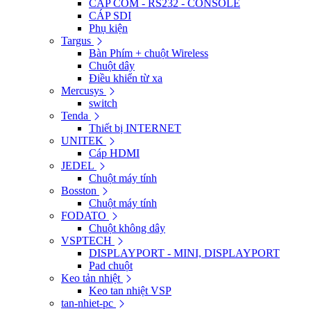
CÁP COM - RS232 - CONSOLE
CÁP SDI
Phụ kiện
Targus
Bàn Phím + chuột Wireless
Chuột dây
Điều khiển từ xa
Mercusys
switch
Tenda
Thiết bị INTERNET
UNITEK
Cáp HDMI
JEDEL
Chuột máy tính
Bosston
Chuột máy tính
FODATO
Chuột không dây
VSPTECH
DISPLAYPORT - MINI, DISPLAYPORT
Pad chuột
Keo tản nhiệt
Keo tan nhiệt VSP
tan-nhiet-pc