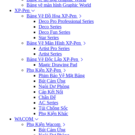
Bảng vẽ màn hình Graphic World
XP-Pen
Bảng Vẽ Đồ Họa XP-Pen
Deco Pro Professional Series
Deco Series
Deco Fun Series
Star Series
Bảng Vẽ Màn Hình XP-Pen
Artist Pro Series
Artist Series
Bảng Vẽ Độc Lập XP-Pen
Magic Drawing Pad
Phụ Kiện XP-Pen
Phim Bảo Vệ Mặt Bảng
Bút Cảm Ứng
Ngòi Dự Phòng
Cáp Kết Nối
Chân Đế
AC Series
Túi Chống Sốc
Phụ Kiện Khác
WACOM
Phụ Kiện Wacom
Bút Cảm Ứng