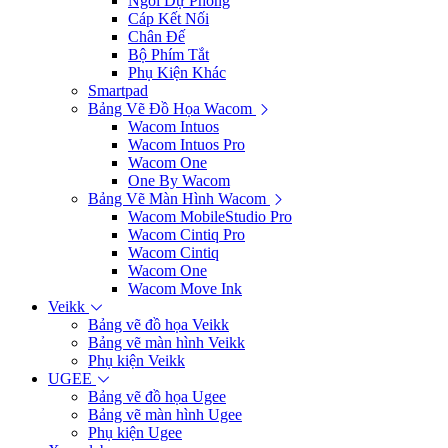
Ngòi Dự Phòng
Cáp Kết Nối
Chân Đế
Bộ Phím Tắt
Phụ Kiện Khác
Smartpad
Bảng Vẽ Đồ Họa Wacom
Wacom Intuos
Wacom Intuos Pro
Wacom One
One By Wacom
Bảng Vẽ Màn Hình Wacom
Wacom MobileStudio Pro
Wacom Cintiq Pro
Wacom Cintiq
Wacom One
Wacom Move Ink
Veikk
Bảng vẽ đồ họa Veikk
Bảng vẽ màn hình Veikk
Phụ kiện Veikk
UGEE
Bảng vẽ đồ họa Ugee
Bảng vẽ màn hình Ugee
Phụ kiện Ugee