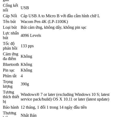
Cổng kết
USB
nối
Cáp Nối
Cáp USB A to Micro B với đầu cắm hình chữ L
Tên bút
Wacom Pen 4K (LP-1100K)
Loại bút
Bút cảm ứng, không dây, không pin sạc
Lực nhấn
4096 Levels
bút
Tốc độ
133 pps
phản hồi
Cảm ứng
Không
đa điểm
Bluetooth
Không
Pin sạc
Không
Phím tắt
4
Trọng
390g
lượng
Tương
Windows® 7 or later (excluding Windows 10 S; latest
thích thiết
service pack/build) OS X 10.11 or later (latest update)
bị
Bảo hành
12 tháng, 1 đổi 1 trong 14 ngày đầu tiên
Thương
Nhật Bản