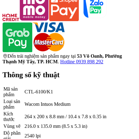
Đến trải nghiệm sản phẩm ngay tại
53 Võ Oanh, Phường
Thạnh Mỹ Tây, TP. HCM
.
Hotline 0939 898 292
Thông số kỹ thuật
Mã sản
CTL-6100/K1
phẩm
Loại sản
Wacom Intuos Medium
phẩm
Kích
264 x 200 x 8.8 mm / 10.4 x 7.8 x 0.35 in
thước
Vùng vẽ
216.0 x 135.0 mm (8.5 x 5.3 in)
Độ phân
2540 lpi
giải