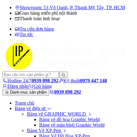
Showroom: 53 Võ Oanh, P. Thạnh Mỹ Tây, TP. HCM
Giao hàng miễn phí nội thành
Thanh toán linh hoạt
Tra cứu đơn hàng
Tin tức
Hotline 24/7
0939 898 292
Kỹ thuật
0979 447 148
Đăng nhập
Giỏ hàng
0939 898 292
Danh mục sản phẩm
Trang chủ
Bảng vẽ điện tử
Bảng vẽ GRAPHIC WORLD
Bảng vẽ đồ họa Graphic World
Bảng vẽ màn hình Graphic World
Bảng Vẽ XP-Pen
Bảng Vẽ Đồ Họa XP-Pen