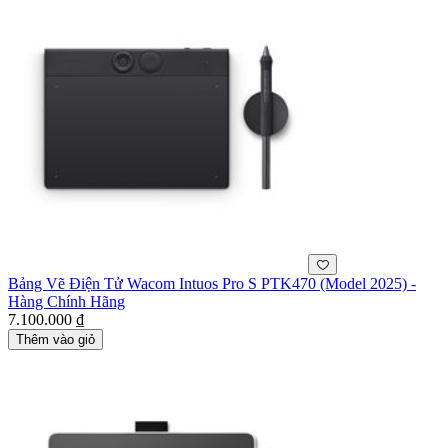
Bảng Vẽ Điện Tử Wacom Intuos Pro S PTK470 (Model 2025) -
Hàng Chính Hãng
7.100.000 ₫
Thêm vào giỏ