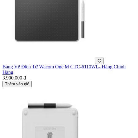
Bảng Vẽ Điện Tử Wacom One M CTC-6110WL- Hàng Chính
Hãng
3.900.000 ₫
Thêm vào giỏ