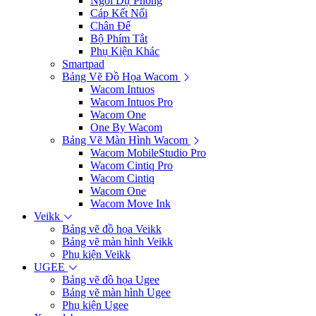
Ngòi Dự Phòng
Cáp Kết Nối
Chân Đế
Bộ Phím Tắt
Phụ Kiện Khác
Smartpad
Bảng Vẽ Đồ Họa Wacom
Wacom Intuos
Wacom Intuos Pro
Wacom One
One By Wacom
Bảng Vẽ Màn Hình Wacom
Wacom MobileStudio Pro
Wacom Cintiq Pro
Wacom Cintiq
Wacom One
Wacom Move Ink
Veikk
Bảng vẽ đồ họa Veikk
Bảng vẽ màn hình Veikk
Phụ kiện Veikk
UGEE
Bảng vẽ đồ họa Ugee
Bảng vẽ màn hình Ugee
Phụ kiện Ugee