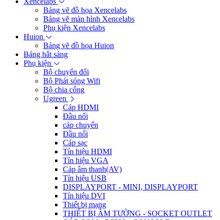
Xencelabs
Bảng vẽ đồ họa Xencelabs
Bảng vẽ màn hình Xencelabs
Phụ kiện Xencelabs
Huion
Bảng vẽ đồ họa Huion
Bảng hắt sáng
Phụ kiện
Bộ chuyển đổi
Bộ Phát sóng Wifi
Bộ chia cổng
Ugreen
Cáp HDMI
Đầu nối
cáp chuyển
Đầu nối
Cáp sạc
Tín hiệu HDMI
Tín hiệu VGA
Cáp âm thanh(AV)
Tín hiệu USB
DISPLAYPORT - MINI, DISPLAYPORT
Tín hiệu DVI
Thiết bị mạng
THIẾT BỊ ÂM TƯỜNG - SOCKET OUTLET