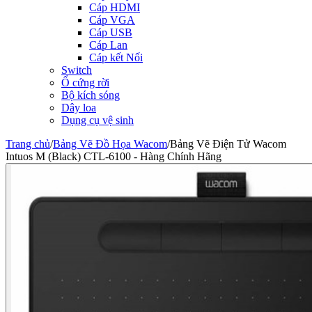
Cáp HDMI
Cáp VGA
Cáp USB
Cáp Lan
Cáp kết Nối
Switch
Ổ cứng rời
Bộ kích sóng
Dây loa
Dụng cụ vệ sinh
Trang chủ
/
Bảng Vẽ Đồ Họa Wacom
/
Bảng Vẽ Điện Tử Wacom
Intuos M (Black) CTL-6100 - Hàng Chính Hãng