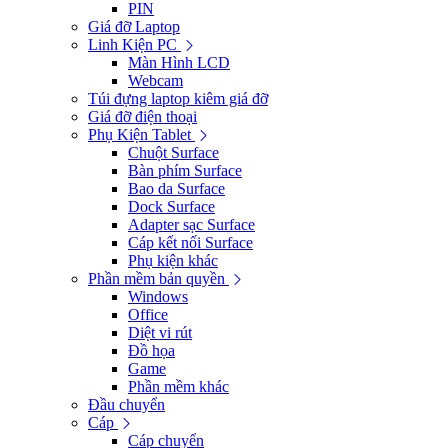
PIN
Giá đỡ Laptop
Linh Kiện PC
Màn Hình LCD
Webcam
Túi đựng laptop kiêm giá đỡ
Giá đỡ điện thoại
Phụ Kiện Tablet
Chuột Surface
Bàn phím Surface
Bao da Surface
Dock Surface
Adapter sạc Surface
Cáp kết nối Surface
Phụ kiện khác
Phần mềm bản quyền
Windows
Office
Diệt vi rút
Đồ họa
Game
Phần mềm khác
Đầu chuyển
Cáp
Cáp chuyển