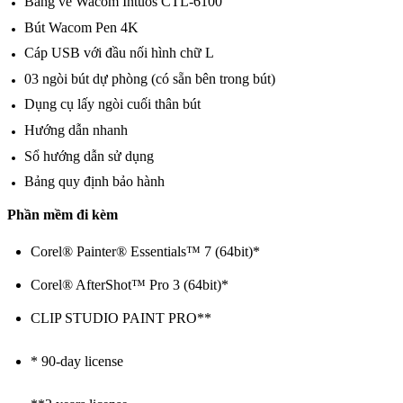
Bảng vẽ Wacom Intuos CTL-6100
Bút Wacom Pen 4K
Cáp USB với đầu nối hình chữ L
03 ngòi bút dự phòng (có sẵn bên trong bút)
Dụng cụ lấy ngòi cuối thân bút
Hướng dẫn nhanh
Sổ hướng dẫn sử dụng
Bảng quy định bảo hành
Phần mềm đi kèm
Corel® Painter® Essentials™ 7 (64bit)*
Corel® AfterShot™ Pro 3 (64bit)*
CLIP STUDIO PAINT PRO**
* 90-day license