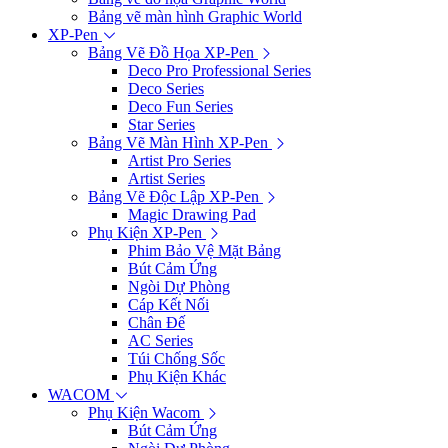
Bảng vẽ màn hình Graphic World
XP-Pen
Bảng Vẽ Đồ Họa XP-Pen
Deco Pro Professional Series
Deco Series
Deco Fun Series
Star Series
Bảng Vẽ Màn Hình XP-Pen
Artist Pro Series
Artist Series
Bảng Vẽ Độc Lập XP-Pen
Magic Drawing Pad
Phụ Kiện XP-Pen
Phim Bảo Vệ Mặt Bảng
Bút Cảm Ứng
Ngòi Dự Phòng
Cáp Kết Nối
Chân Đế
AC Series
Túi Chống Sốc
Phụ Kiện Khác
WACOM
Phụ Kiện Wacom
Bút Cảm Ứng