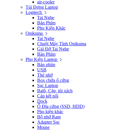
air-cooler
Túi Đựng Laptop
Logitech
Tai Nghe
Bàn Phím
Phụ Kiện Khác
Onikuma
Tai Nghe
Chuột Máy Tính Onikuma
Giá Đỡ Tai Nghe
Bàn Phím
Phụ Kiện Laptop
Bàn phím
USB
Thẻ nhớ
Box chứa ổ cứng
Sạc Laptop
Balô, Cặp, túi xách
Cáp kết nối
Dock
Ổ Đĩa cứng (SSD, HDD)
Phụ kiện khác
Bộ nhớ Ram
Adapter Sạc
Mouse