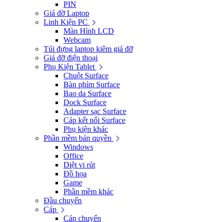
PIN
Giá đỡ Laptop
Linh Kiện PC
Màn Hình LCD
Webcam
Túi đựng laptop kiêm giá đỡ
Giá đỡ điện thoại
Phụ Kiện Tablet
Chuột Surface
Bàn phím Surface
Bao da Surface
Dock Surface
Adapter sạc Surface
Cáp kết nối Surface
Phụ kiện khác
Phần mềm bản quyền
Windows
Office
Diệt vi rút
Đồ họa
Game
Phần mềm khác
Đầu chuyển
Cáp
Cáp chuyển