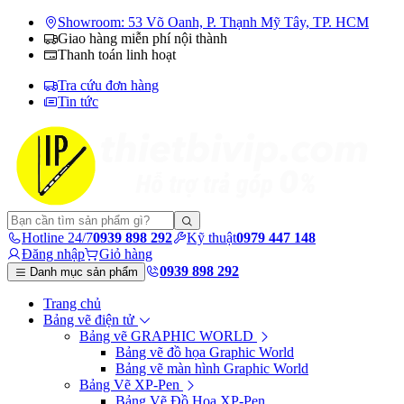
Showroom: 53 Võ Oanh, P. Thạnh Mỹ Tây, TP. HCM
Giao hàng miễn phí nội thành
Thanh toán linh hoạt
Tra cứu đơn hàng
Tin tức
Hotline 24/7
0939 898 292
Kỹ thuật
0979 447 148
Đăng nhập
Giỏ hàng
0939 898 292
Danh mục sản phẩm
Trang chủ
Bảng vẽ điện tử
Bảng vẽ GRAPHIC WORLD
Bảng vẽ đồ họa Graphic World
Bảng vẽ màn hình Graphic World
Bảng Vẽ XP-Pen
Bảng Vẽ Đồ Họa XP-Pen