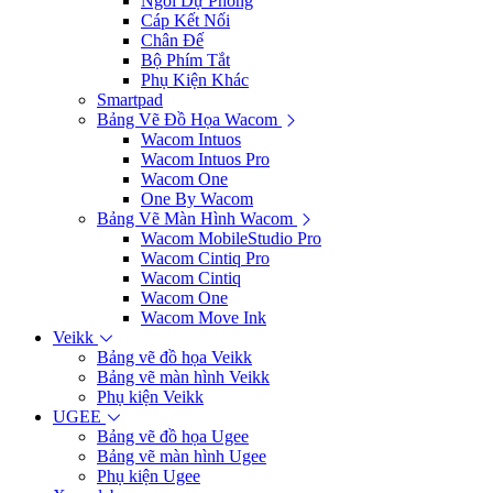
Ngòi Dự Phòng
Cáp Kết Nối
Chân Đế
Bộ Phím Tắt
Phụ Kiện Khác
Smartpad
Bảng Vẽ Đồ Họa Wacom
Wacom Intuos
Wacom Intuos Pro
Wacom One
One By Wacom
Bảng Vẽ Màn Hình Wacom
Wacom MobileStudio Pro
Wacom Cintiq Pro
Wacom Cintiq
Wacom One
Wacom Move Ink
Veikk
Bảng vẽ đồ họa Veikk
Bảng vẽ màn hình Veikk
Phụ kiện Veikk
UGEE
Bảng vẽ đồ họa Ugee
Bảng vẽ màn hình Ugee
Phụ kiện Ugee