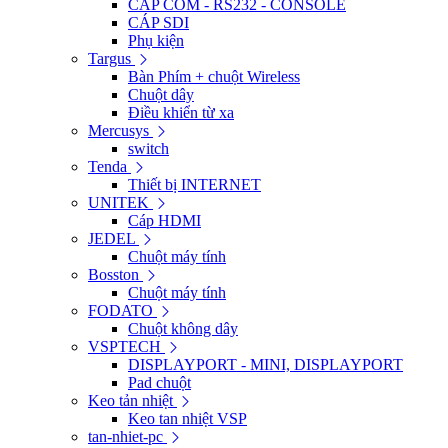
CÁP COM - RS232 - CONSOLE
CÁP SDI
Phụ kiện
Targus
Bàn Phím + chuột Wireless
Chuột dây
Điều khiển từ xa
Mercusys
switch
Tenda
Thiết bị INTERNET
UNITEK
Cáp HDMI
JEDEL
Chuột máy tính
Bosston
Chuột máy tính
FODATO
Chuột không dây
VSPTECH
DISPLAYPORT - MINI, DISPLAYPORT
Pad chuột
Keo tản nhiệt
Keo tan nhiệt VSP
tan-nhiet-pc