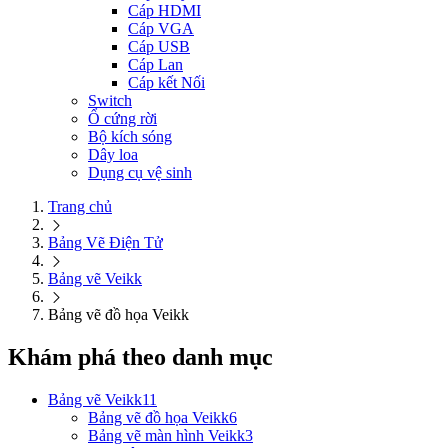
Cáp HDMI
Cáp VGA
Cáp USB
Cáp Lan
Cáp kết Nối
Switch
Ổ cứng rời
Bộ kích sóng
Dây loa
Dụng cụ vệ sinh
Trang chủ
Bảng Vẽ Điện Tử
Bảng vẽ Veikk
Bảng vẽ đồ họa Veikk
Khám phá theo danh mục
Bảng vẽ Veikk
11
Bảng vẽ đồ họa Veikk
6
Bảng vẽ màn hình Veikk
3