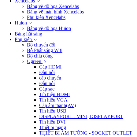
Xencelabs
Bảng vẽ đồ họa Xencelabs
Bảng vẽ màn hình Xencelabs
Phụ kiện Xencelabs
Huion
Bảng vẽ đồ họa Huion
Bảng hắt sáng
Phụ kiện
Bộ chuyển đổi
Bộ Phát sóng Wifi
Bộ chia cổng
Ugreen
Cáp HDMI
Đầu nối
cáp chuyển
Đầu nối
Cáp sạc
Tín hiệu HDMI
Tín hiệu VGA
Cáp âm thanh(AV)
Tín hiệu USB
DISPLAYPORT - MINI, DISPLAYPORT
Tín hiệu DVI
Thiết bị mạng
THIẾT BỊ ÂM TƯỜNG - SOCKET OUTLET