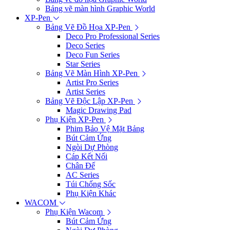
Bảng vẽ màn hình Graphic World
XP-Pen
Bảng Vẽ Đồ Họa XP-Pen
Deco Pro Professional Series
Deco Series
Deco Fun Series
Star Series
Bảng Vẽ Màn Hình XP-Pen
Artist Pro Series
Artist Series
Bảng Vẽ Độc Lập XP-Pen
Magic Drawing Pad
Phụ Kiện XP-Pen
Phim Bảo Vệ Mặt Bảng
Bút Cảm Ứng
Ngòi Dự Phòng
Cáp Kết Nối
Chân Đế
AC Series
Túi Chống Sốc
Phụ Kiện Khác
WACOM
Phụ Kiện Wacom
Bút Cảm Ứng