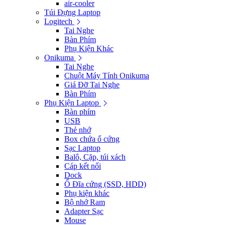
air-cooler
Túi Đựng Laptop
Logitech
Tai Nghe
Bàn Phím
Phụ Kiện Khác
Onikuma
Tai Nghe
Chuột Máy Tính Onikuma
Giá Đỡ Tai Nghe
Bàn Phím
Phụ Kiện Laptop
Bàn phím
USB
Thẻ nhớ
Box chứa ổ cứng
Sạc Laptop
Balô, Cặp, túi xách
Cáp kết nối
Dock
Ổ Đĩa cứng (SSD, HDD)
Phụ kiện khác
Bộ nhớ Ram
Adapter Sạc
Mouse