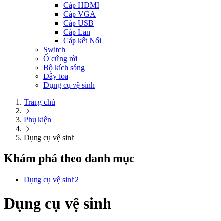
Cáp HDMI
Cáp VGA
Cáp USB
Cáp Lan
Cáp kết Nối
Switch
Ổ cứng rời
Bộ kích sóng
Dây loa
Dụng cụ vệ sinh
Trang chủ
Phụ kiện
Dụng cụ vệ sinh
Khám phá theo danh mục
Dụng cụ vệ sinh
2
Dụng cụ vệ sinh