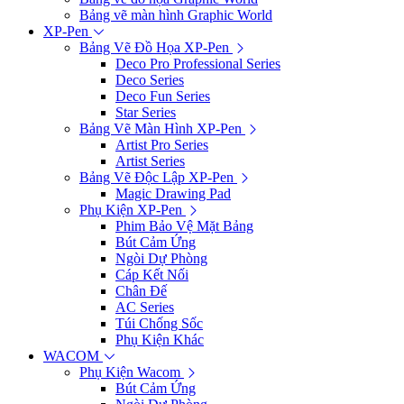
Bảng vẽ màn hình Graphic World
XP-Pen
Bảng Vẽ Đồ Họa XP-Pen
Deco Pro Professional Series
Deco Series
Deco Fun Series
Star Series
Bảng Vẽ Màn Hình XP-Pen
Artist Pro Series
Artist Series
Bảng Vẽ Độc Lập XP-Pen
Magic Drawing Pad
Phụ Kiện XP-Pen
Phim Bảo Vệ Mặt Bảng
Bút Cảm Ứng
Ngòi Dự Phòng
Cáp Kết Nối
Chân Đế
AC Series
Túi Chống Sốc
Phụ Kiện Khác
WACOM
Phụ Kiện Wacom
Bút Cảm Ứng