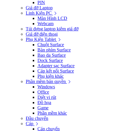
PIN
Giá đỡ Laptop
Linh Kiện PC
Màn Hình LCD
Webcam
Túi đựng laptop kiêm giá đỡ
Giá đỡ điện thoại
Phụ Kiện Tablet
Chuột Surface
Bàn phím Surface
Bao da Surface
Dock Surface
Adapter sạc Surface
Cáp kết nối Surface
Phụ kiện khác
Phần mềm bản quyền
Windows
Office
Diệt vi rút
Đồ họa
Game
Phần mềm khác
Đầu chuyển
Cáp
Cáp chuyển