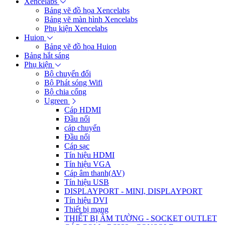
Xencelabs
Bảng vẽ đồ họa Xencelabs
Bảng vẽ màn hình Xencelabs
Phụ kiện Xencelabs
Huion
Bảng vẽ đồ họa Huion
Bảng hắt sáng
Phụ kiện
Bộ chuyển đổi
Bộ Phát sóng Wifi
Bộ chia cổng
Ugreen
Cáp HDMI
Đầu nối
cáp chuyển
Đầu nối
Cáp sạc
Tín hiệu HDMI
Tín hiệu VGA
Cáp âm thanh(AV)
Tín hiệu USB
DISPLAYPORT - MINI, DISPLAYPORT
Tín hiệu DVI
Thiết bị mạng
THIẾT BỊ ÂM TƯỜNG - SOCKET OUTLET