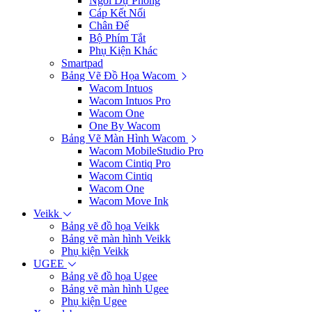
Ngòi Dự Phòng
Cáp Kết Nối
Chân Đế
Bộ Phím Tắt
Phụ Kiện Khác
Smartpad
Bảng Vẽ Đồ Họa Wacom
Wacom Intuos
Wacom Intuos Pro
Wacom One
One By Wacom
Bảng Vẽ Màn Hình Wacom
Wacom MobileStudio Pro
Wacom Cintiq Pro
Wacom Cintiq
Wacom One
Wacom Move Ink
Veikk
Bảng vẽ đồ họa Veikk
Bảng vẽ màn hình Veikk
Phụ kiện Veikk
UGEE
Bảng vẽ đồ họa Ugee
Bảng vẽ màn hình Ugee
Phụ kiện Ugee