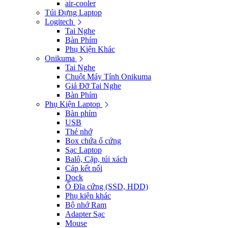
air-cooler
Túi Đựng Laptop
Logitech
Tai Nghe
Bàn Phím
Phụ Kiện Khác
Onikuma
Tai Nghe
Chuột Máy Tính Onikuma
Giá Đỡ Tai Nghe
Bàn Phím
Phụ Kiện Laptop
Bàn phím
USB
Thẻ nhớ
Box chứa ổ cứng
Sạc Laptop
Balô, Cặp, túi xách
Cáp kết nối
Dock
Ổ Đĩa cứng (SSD, HDD)
Phụ kiện khác
Bộ nhớ Ram
Adapter Sạc
Mouse