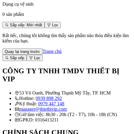
Dụng cụ vệ sinh
0
sản phẩm
Sắp xếp
: Mới nhất
Lọc
Rất tiếc, chúng tôi không tìm thấy sản phẩm nào thỏa điều kiện tìm
kiếm của bạn.
Trang chủ
Quay lại trang trước
Sắp xếp
Lọc
CÔNG TY TNHH TMDV THIẾT BỊ
VIP
53 Võ Oanh, Phường Thạnh Mỹ Tây, TP. HCM
Hotline:
0939 898 292
Kỹ thuật:
0979 447 148
manager@thietbivip.com
Giờ làm việc: 8h30 - 20h (T2 - T7), 10h - 18h (CN)
GPKD: 0316413211
CHÍNH SÁCH CHUNG