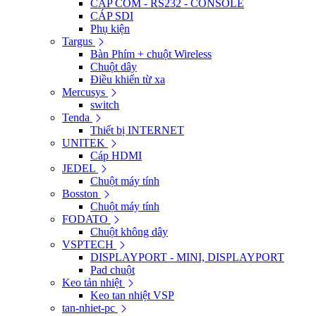
CÁP COM - RS232 - CONSOLE
CÁP SDI
Phụ kiện
Targus
Bàn Phím + chuột Wireless
Chuột dây
Điều khiển từ xa
Mercusys
switch
Tenda
Thiết bị INTERNET
UNITEK
Cáp HDMI
JEDEL
Chuột máy tính
Bosston
Chuột máy tính
FODATO
Chuột không dây
VSPTECH
DISPLAYPORT - MINI, DISPLAYPORT
Pad chuột
Keo tản nhiệt
Keo tan nhiệt VSP
tan-nhiet-pc