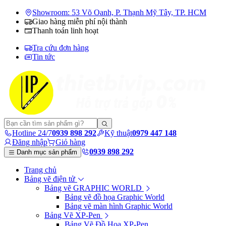
Showroom: 53 Võ Oanh, P. Thạnh Mỹ Tây, TP. HCM
Giao hàng miễn phí nội thành
Thanh toán linh hoạt
Tra cứu đơn hàng
Tin tức
Hotline 24/7
0939 898 292
Kỹ thuật
0979 447 148
Đăng nhập
Giỏ hàng
0939 898 292
Danh mục sản phẩm
Trang chủ
Bảng vẽ điện tử
Bảng vẽ GRAPHIC WORLD
Bảng vẽ đồ họa Graphic World
Bảng vẽ màn hình Graphic World
Bảng Vẽ XP-Pen
Bảng Vẽ Đồ Họa XP-Pen