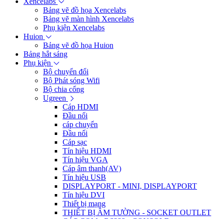
Xencelabs
Bảng vẽ đồ họa Xencelabs
Bảng vẽ màn hình Xencelabs
Phụ kiện Xencelabs
Huion
Bảng vẽ đồ họa Huion
Bảng hắt sáng
Phụ kiện
Bộ chuyển đổi
Bộ Phát sóng Wifi
Bộ chia cổng
Ugreen
Cáp HDMI
Đầu nối
cáp chuyển
Đầu nối
Cáp sạc
Tín hiệu HDMI
Tín hiệu VGA
Cáp âm thanh(AV)
Tín hiệu USB
DISPLAYPORT - MINI, DISPLAYPORT
Tín hiệu DVI
Thiết bị mạng
THIẾT BỊ ÂM TƯỜNG - SOCKET OUTLET