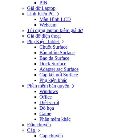
PIN
Giá đỡ Laptop
Linh Kiện PC
Màn Hình LCD
Webcam
Túi đựng laptop kiêm giá đỡ
Giá đỡ điện thoại
Phụ Kiện Tablet
Chuột Surface
Bàn phím Surface
Bao da Surface
Dock Surface
Adapter sạc Surface
Cáp kết nối Surface
Phụ kiện khác
Phần mềm bản quyền
Windows
Office
Diệt vi rút
Đồ họa
Game
Phần mềm khác
Đầu chuyển
Cáp
Cáp chuyển