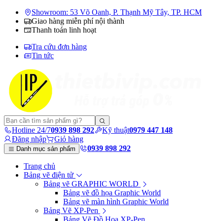
Showroom: 53 Võ Oanh, P. Thạnh Mỹ Tây, TP. HCM
Giao hàng miễn phí nội thành
Thanh toán linh hoạt
Tra cứu đơn hàng
Tin tức
Hotline 24/7
0939 898 292
Kỹ thuật
0979 447 148
Đăng nhập
Giỏ hàng
0939 898 292
Danh mục sản phẩm
Trang chủ
Bảng vẽ điện tử
Bảng vẽ GRAPHIC WORLD
Bảng vẽ đồ họa Graphic World
Bảng vẽ màn hình Graphic World
Bảng Vẽ XP-Pen
Bảng Vẽ Đồ Họa XP-Pen