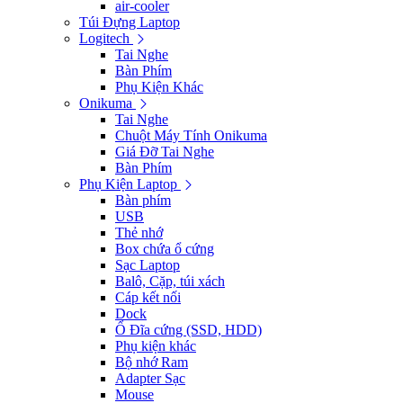
air-cooler
Túi Đựng Laptop
Logitech
Tai Nghe
Bàn Phím
Phụ Kiện Khác
Onikuma
Tai Nghe
Chuột Máy Tính Onikuma
Giá Đỡ Tai Nghe
Bàn Phím
Phụ Kiện Laptop
Bàn phím
USB
Thẻ nhớ
Box chứa ổ cứng
Sạc Laptop
Balô, Cặp, túi xách
Cáp kết nối
Dock
Ổ Đĩa cứng (SSD, HDD)
Phụ kiện khác
Bộ nhớ Ram
Adapter Sạc
Mouse