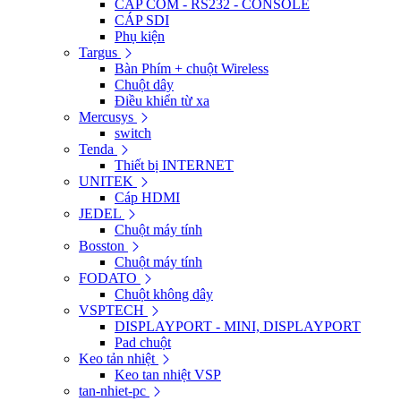
CÁP COM - RS232 - CONSOLE
CÁP SDI
Phụ kiện
Targus
Bàn Phím + chuột Wireless
Chuột dây
Điều khiển từ xa
Mercusys
switch
Tenda
Thiết bị INTERNET
UNITEK
Cáp HDMI
JEDEL
Chuột máy tính
Bosston
Chuột máy tính
FODATO
Chuột không dây
VSPTECH
DISPLAYPORT - MINI, DISPLAYPORT
Pad chuột
Keo tản nhiệt
Keo tan nhiệt VSP
tan-nhiet-pc