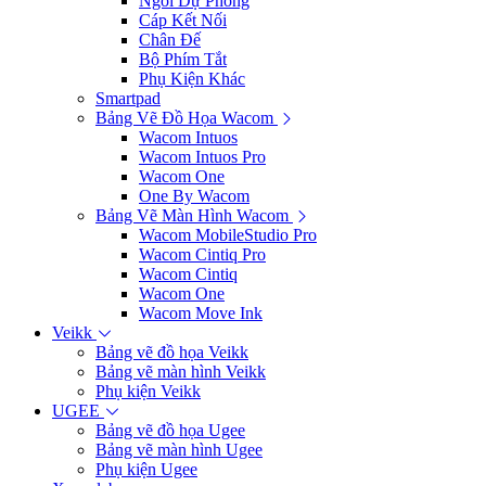
Ngòi Dự Phòng
Cáp Kết Nối
Chân Đế
Bộ Phím Tắt
Phụ Kiện Khác
Smartpad
Bảng Vẽ Đồ Họa Wacom
Wacom Intuos
Wacom Intuos Pro
Wacom One
One By Wacom
Bảng Vẽ Màn Hình Wacom
Wacom MobileStudio Pro
Wacom Cintiq Pro
Wacom Cintiq
Wacom One
Wacom Move Ink
Veikk
Bảng vẽ đồ họa Veikk
Bảng vẽ màn hình Veikk
Phụ kiện Veikk
UGEE
Bảng vẽ đồ họa Ugee
Bảng vẽ màn hình Ugee
Phụ kiện Ugee