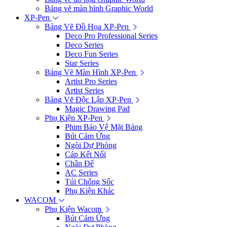
Bảng vẽ màn hình Graphic World
XP-Pen
Bảng Vẽ Đồ Họa XP-Pen
Deco Pro Professional Series
Deco Series
Deco Fun Series
Star Series
Bảng Vẽ Màn Hình XP-Pen
Artist Pro Series
Artist Series
Bảng Vẽ Độc Lập XP-Pen
Magic Drawing Pad
Phụ Kiện XP-Pen
Phim Bảo Vệ Mặt Bảng
Bút Cảm Ứng
Ngòi Dự Phòng
Cáp Kết Nối
Chân Đế
AC Series
Túi Chống Sốc
Phụ Kiện Khác
WACOM
Phụ Kiện Wacom
Bút Cảm Ứng