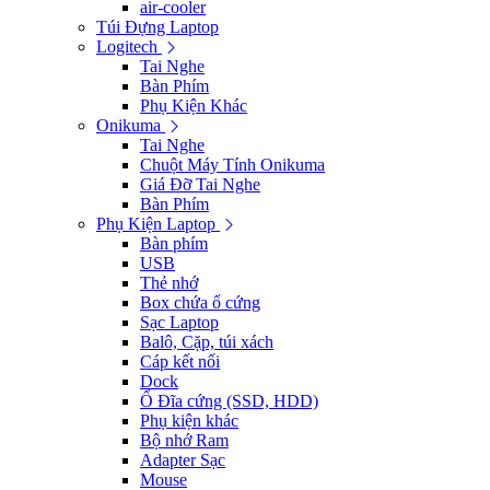
air-cooler
Túi Đựng Laptop
Logitech
Tai Nghe
Bàn Phím
Phụ Kiện Khác
Onikuma
Tai Nghe
Chuột Máy Tính Onikuma
Giá Đỡ Tai Nghe
Bàn Phím
Phụ Kiện Laptop
Bàn phím
USB
Thẻ nhớ
Box chứa ổ cứng
Sạc Laptop
Balô, Cặp, túi xách
Cáp kết nối
Dock
Ổ Đĩa cứng (SSD, HDD)
Phụ kiện khác
Bộ nhớ Ram
Adapter Sạc
Mouse