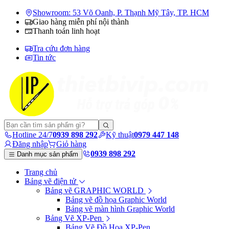
Showroom: 53 Võ Oanh, P. Thạnh Mỹ Tây, TP. HCM
Giao hàng miễn phí nội thành
Thanh toán linh hoạt
Tra cứu đơn hàng
Tin tức
Hotline 24/7
0939 898 292
Kỹ thuật
0979 447 148
Đăng nhập
Giỏ hàng
0939 898 292
Danh mục sản phẩm
Trang chủ
Bảng vẽ điện tử
Bảng vẽ GRAPHIC WORLD
Bảng vẽ đồ họa Graphic World
Bảng vẽ màn hình Graphic World
Bảng Vẽ XP-Pen
Bảng Vẽ Đồ Họa XP-Pen