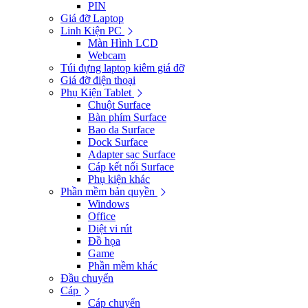
PIN
Giá đỡ Laptop
Linh Kiện PC
Màn Hình LCD
Webcam
Túi đựng laptop kiêm giá đỡ
Giá đỡ điện thoại
Phụ Kiện Tablet
Chuột Surface
Bàn phím Surface
Bao da Surface
Dock Surface
Adapter sạc Surface
Cáp kết nối Surface
Phụ kiện khác
Phần mềm bản quyền
Windows
Office
Diệt vi rút
Đồ họa
Game
Phần mềm khác
Đầu chuyển
Cáp
Cáp chuyển