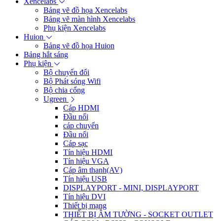
Xencelabs
Bảng vẽ đồ họa Xencelabs
Bảng vẽ màn hình Xencelabs
Phụ kiện Xencelabs
Huion
Bảng vẽ đồ họa Huion
Bảng hắt sáng
Phụ kiện
Bộ chuyển đổi
Bộ Phát sóng Wifi
Bộ chia cổng
Ugreen
Cáp HDMI
Đầu nối
cáp chuyển
Đầu nối
Cáp sạc
Tín hiệu HDMI
Tín hiệu VGA
Cáp âm thanh(AV)
Tín hiệu USB
DISPLAYPORT - MINI, DISPLAYPORT
Tín hiệu DVI
Thiết bị mạng
THIẾT BỊ ÂM TƯỜNG - SOCKET OUTLET