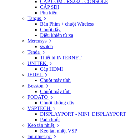
CÁP COM - RS232 - CONSOLE
CÁP SDI
Phụ kiện
Targus
Bàn Phím + chuột Wireless
Chuột dây
Điều khiển từ xa
Mercusys
switch
Tenda
Thiết bị INTERNET
UNITEK
Cáp HDMI
JEDEL
Chuột máy tính
Bosston
Chuột máy tính
FODATO
Chuột không dây
VSPTECH
DISPLAYPORT - MINI, DISPLAYPORT
Pad chuột
Keo tản nhiệt
Keo tan nhiệt VSP
tan-nhiet-pc