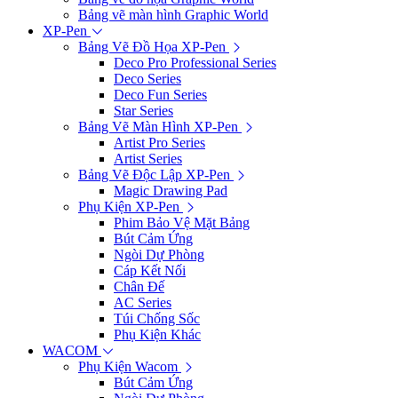
Bảng vẽ màn hình Graphic World
XP-Pen
Bảng Vẽ Đồ Họa XP-Pen
Deco Pro Professional Series
Deco Series
Deco Fun Series
Star Series
Bảng Vẽ Màn Hình XP-Pen
Artist Pro Series
Artist Series
Bảng Vẽ Độc Lập XP-Pen
Magic Drawing Pad
Phụ Kiện XP-Pen
Phim Bảo Vệ Mặt Bảng
Bút Cảm Ứng
Ngòi Dự Phòng
Cáp Kết Nối
Chân Đế
AC Series
Túi Chống Sốc
Phụ Kiện Khác
WACOM
Phụ Kiện Wacom
Bút Cảm Ứng