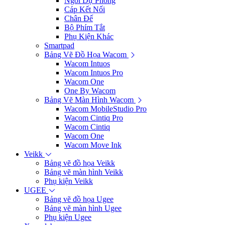
Ngòi Dự Phòng
Cáp Kết Nối
Chân Đế
Bộ Phím Tắt
Phụ Kiện Khác
Smartpad
Bảng Vẽ Đồ Họa Wacom
Wacom Intuos
Wacom Intuos Pro
Wacom One
One By Wacom
Bảng Vẽ Màn Hình Wacom
Wacom MobileStudio Pro
Wacom Cintiq Pro
Wacom Cintiq
Wacom One
Wacom Move Ink
Veikk
Bảng vẽ đồ họa Veikk
Bảng vẽ màn hình Veikk
Phụ kiện Veikk
UGEE
Bảng vẽ đồ họa Ugee
Bảng vẽ màn hình Ugee
Phụ kiện Ugee