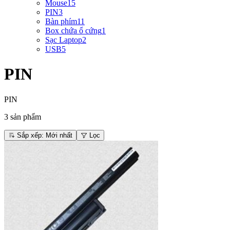
Mouse
15
PIN
3
Bàn phím
11
Box chứa ổ cứng
1
Sạc Laptop
2
USB
5
PIN
PIN
3
sản phẩm
Sắp xếp
: Mới nhất
Lọc