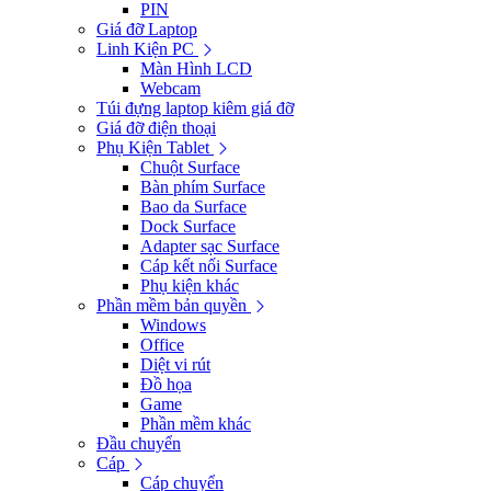
PIN
Giá đỡ Laptop
Linh Kiện PC
Màn Hình LCD
Webcam
Túi đựng laptop kiêm giá đỡ
Giá đỡ điện thoại
Phụ Kiện Tablet
Chuột Surface
Bàn phím Surface
Bao da Surface
Dock Surface
Adapter sạc Surface
Cáp kết nối Surface
Phụ kiện khác
Phần mềm bản quyền
Windows
Office
Diệt vi rút
Đồ họa
Game
Phần mềm khác
Đầu chuyển
Cáp
Cáp chuyển