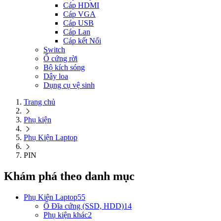
Cáp HDMI
Cáp VGA
Cáp USB
Cáp Lan
Cáp kết Nối
Switch
Ổ cứng rời
Bộ kích sóng
Dây loa
Dụng cụ vệ sinh
Trang chủ
Phụ kiện
Phụ Kiện Laptop
PIN
Khám phá theo danh mục
Phụ Kiện Laptop
55
Ổ Đĩa cứng (SSD, HDD)
14
Phụ kiện khác
2