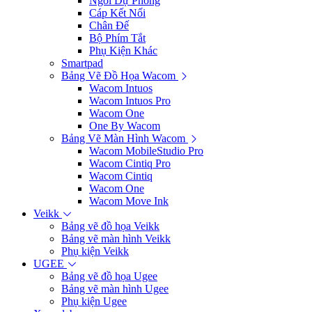
Ngòi Dự Phòng
Cáp Kết Nối
Chân Đế
Bộ Phím Tắt
Phụ Kiện Khác
Smartpad
Bảng Vẽ Đồ Họa Wacom
Wacom Intuos
Wacom Intuos Pro
Wacom One
One By Wacom
Bảng Vẽ Màn Hình Wacom
Wacom MobileStudio Pro
Wacom Cintiq Pro
Wacom Cintiq
Wacom One
Wacom Move Ink
Veikk
Bảng vẽ đồ họa Veikk
Bảng vẽ màn hình Veikk
Phụ kiện Veikk
UGEE
Bảng vẽ đồ họa Ugee
Bảng vẽ màn hình Ugee
Phụ kiện Ugee