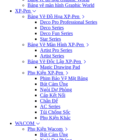
Bảng vẽ màn hình Graphic World
XP-Pen
Bảng Vẽ Đồ Họa XP-Pen
Deco Pro Professional Series
Deco Series
Deco Fun Series
Star Series
Bảng Vẽ Màn Hình XP-Pen
Artist Pro Series
Artist Series
Bảng Vẽ Độc Lập XP-Pen
Magic Drawing Pad
Phụ Kiện XP-Pen
Phim Bảo Vệ Mặt Bảng
Bút Cảm Ứng
Ngòi Dự Phòng
Cáp Kết Nối
Chân Đế
AC Series
Túi Chống Sốc
Phụ Kiện Khác
WACOM
Phụ Kiện Wacom
Bút Cảm Ứng