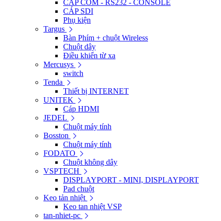
CÁP COM - RS232 - CONSOLE
CÁP SDI
Phụ kiện
Targus
Bàn Phím + chuột Wireless
Chuột dây
Điều khiển từ xa
Mercusys
switch
Tenda
Thiết bị INTERNET
UNITEK
Cáp HDMI
JEDEL
Chuột máy tính
Bosston
Chuột máy tính
FODATO
Chuột không dây
VSPTECH
DISPLAYPORT - MINI, DISPLAYPORT
Pad chuột
Keo tản nhiệt
Keo tan nhiệt VSP
tan-nhiet-pc