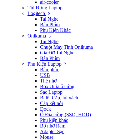
air-cooler
Túi Đựng Laptop
Logitech
Tai Nghe
Bàn Phím
Phụ Kiện Khác
Onikuma
Tai Nghe
Chuột Máy Tính Onikuma
Giá Đỡ Tai Nghe
Bàn Phím
Phụ Kiện Laptop
Bàn phím
USB
Thẻ nhớ
Box chứa ổ cứng
Sạc Laptop
Balô, Cặp, túi xách
Cáp kết nối
Dock
Ổ Đĩa cứng (SSD, HDD)
Phụ kiện khác
Bộ nhớ Ram
Adapter Sạc
Mouse