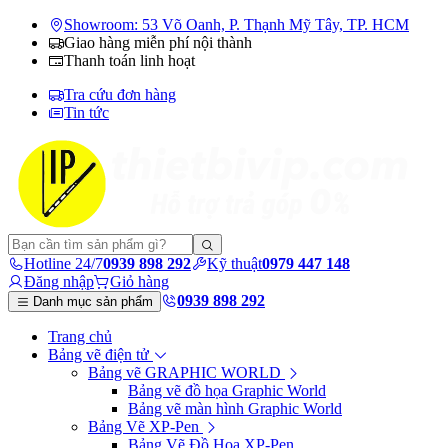
Showroom: 53 Võ Oanh, P. Thạnh Mỹ Tây, TP. HCM
Giao hàng miễn phí nội thành
Thanh toán linh hoạt
Tra cứu đơn hàng
Tin tức
Hotline 24/7
0939 898 292
Kỹ thuật
0979 447 148
Đăng nhập
Giỏ hàng
0939 898 292
Danh mục sản phẩm
Trang chủ
Bảng vẽ điện tử
Bảng vẽ GRAPHIC WORLD
Bảng vẽ đồ họa Graphic World
Bảng vẽ màn hình Graphic World
Bảng Vẽ XP-Pen
Bảng Vẽ Đồ Họa XP-Pen