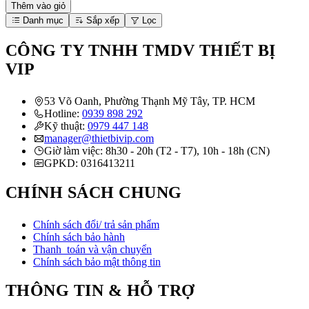
Thêm vào giỏ
Danh mục
Sắp xếp
Lọc
CÔNG TY TNHH TMDV THIẾT BỊ
VIP
53 Võ Oanh, Phường Thạnh Mỹ Tây, TP. HCM
Hotline:
0939 898 292
Kỹ thuật:
0979 447 148
manager@thietbivip.com
Giờ làm việc: 8h30 - 20h (T2 - T7), 10h - 18h (CN)
GPKD: 0316413211
CHÍNH SÁCH CHUNG
Chính sách đổi/ trả sản phẩm
Chính sách bảo hành
Thanh toán và vận chuyển
Chính sách bảo mật thông tin
THÔNG TIN & HỖ TRỢ