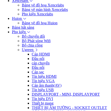
Xencelabs
Bảng vẽ đồ họa Xencelabs
Bảng vẽ màn hình Xencelabs
Phụ kiện Xencelabs
Huion
Bảng vẽ đồ họa Huion
Bảng hắt sáng
Phụ kiện
Bộ chuyển đổi
Bộ Phát sóng Wifi
Bộ chia cổng
Ugreen
Cáp HDMI
Đầu nối
cáp chuyển
Đầu nối
Cáp sạc
Tín hiệu HDMI
Tín hiệu VGA
Cáp âm thanh(AV)
Tín hiệu USB
DISPLAYPORT - MINI, DISPLAYPORT
Tín hiệu DVI
Thiết bị mạng
THIẾT BỊ ÂM TƯỜNG - SOCKET OUTLET