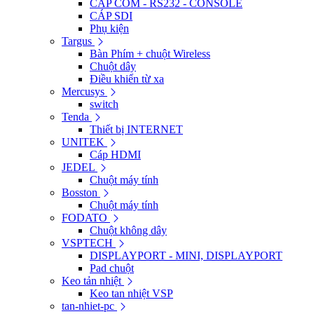
CÁP COM - RS232 - CONSOLE
CÁP SDI
Phụ kiện
Targus
Bàn Phím + chuột Wireless
Chuột dây
Điều khiển từ xa
Mercusys
switch
Tenda
Thiết bị INTERNET
UNITEK
Cáp HDMI
JEDEL
Chuột máy tính
Bosston
Chuột máy tính
FODATO
Chuột không dây
VSPTECH
DISPLAYPORT - MINI, DISPLAYPORT
Pad chuột
Keo tản nhiệt
Keo tan nhiệt VSP
tan-nhiet-pc