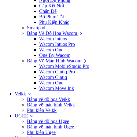
Ngòi Dự Phòng
Cáp Kết Nối
Chân Đế
Bộ Phím Tắt
Phụ Kiện Khác
Smartpad
Bảng Vẽ Đồ Họa Wacom
Wacom Intuos
Wacom Intuos Pro
Wacom One
One By Wacom
Bảng Vẽ Màn Hình Wacom
Wacom MobileStudio Pro
Wacom Cintiq Pro
Wacom Cintiq
Wacom One
Wacom Move Ink
Veikk
Bảng vẽ đồ họa Veikk
Bảng vẽ màn hình Veikk
Phụ kiện Veikk
UGEE
Bảng vẽ đồ họa Ugee
Bảng vẽ màn hình Ugee
Phụ kiện Ugee