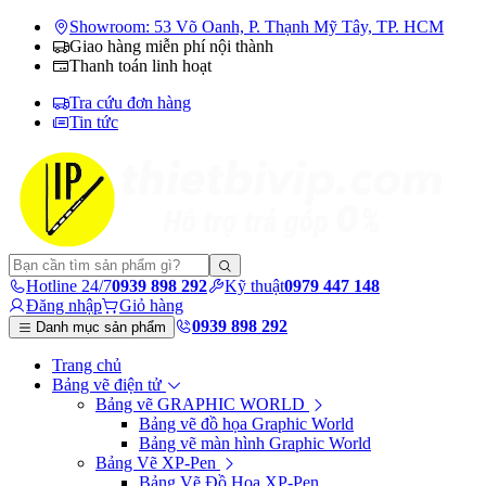
Showroom: 53 Võ Oanh, P. Thạnh Mỹ Tây, TP. HCM
Giao hàng miễn phí nội thành
Thanh toán linh hoạt
Tra cứu đơn hàng
Tin tức
Hotline 24/7
0939 898 292
Kỹ thuật
0979 447 148
Đăng nhập
Giỏ hàng
0939 898 292
Danh mục sản phẩm
Trang chủ
Bảng vẽ điện tử
Bảng vẽ GRAPHIC WORLD
Bảng vẽ đồ họa Graphic World
Bảng vẽ màn hình Graphic World
Bảng Vẽ XP-Pen
Bảng Vẽ Đồ Họa XP-Pen