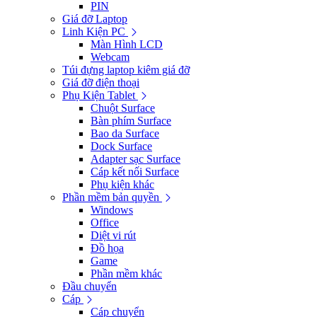
PIN
Giá đỡ Laptop
Linh Kiện PC
Màn Hình LCD
Webcam
Túi đựng laptop kiêm giá đỡ
Giá đỡ điện thoại
Phụ Kiện Tablet
Chuột Surface
Bàn phím Surface
Bao da Surface
Dock Surface
Adapter sạc Surface
Cáp kết nối Surface
Phụ kiện khác
Phần mềm bản quyền
Windows
Office
Diệt vi rút
Đồ họa
Game
Phần mềm khác
Đầu chuyển
Cáp
Cáp chuyển