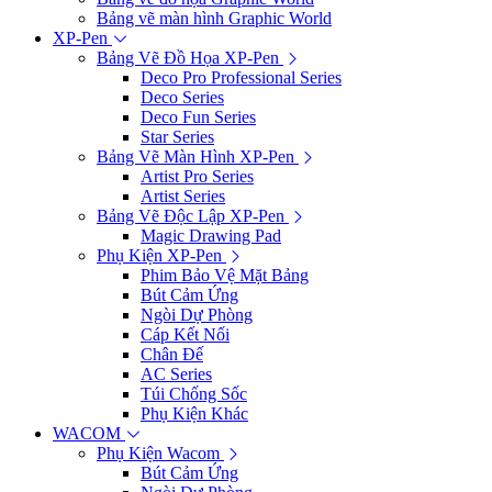
Bảng vẽ màn hình Graphic World
XP-Pen
Bảng Vẽ Đồ Họa XP-Pen
Deco Pro Professional Series
Deco Series
Deco Fun Series
Star Series
Bảng Vẽ Màn Hình XP-Pen
Artist Pro Series
Artist Series
Bảng Vẽ Độc Lập XP-Pen
Magic Drawing Pad
Phụ Kiện XP-Pen
Phim Bảo Vệ Mặt Bảng
Bút Cảm Ứng
Ngòi Dự Phòng
Cáp Kết Nối
Chân Đế
AC Series
Túi Chống Sốc
Phụ Kiện Khác
WACOM
Phụ Kiện Wacom
Bút Cảm Ứng