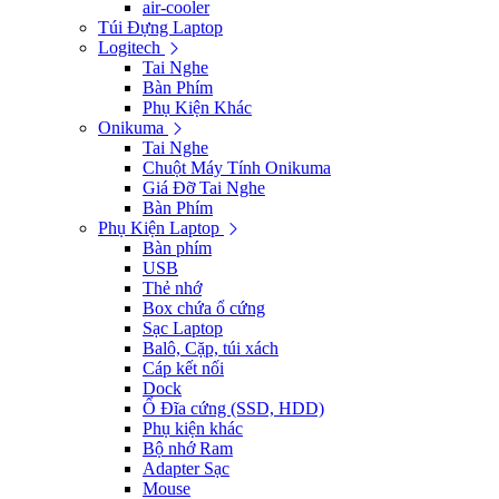
air-cooler
Túi Đựng Laptop
Logitech
Tai Nghe
Bàn Phím
Phụ Kiện Khác
Onikuma
Tai Nghe
Chuột Máy Tính Onikuma
Giá Đỡ Tai Nghe
Bàn Phím
Phụ Kiện Laptop
Bàn phím
USB
Thẻ nhớ
Box chứa ổ cứng
Sạc Laptop
Balô, Cặp, túi xách
Cáp kết nối
Dock
Ổ Đĩa cứng (SSD, HDD)
Phụ kiện khác
Bộ nhớ Ram
Adapter Sạc
Mouse