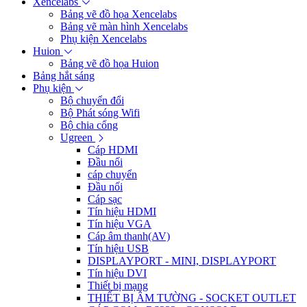
Xencelabs
Bảng vẽ đồ họa Xencelabs
Bảng vẽ màn hình Xencelabs
Phụ kiện Xencelabs
Huion
Bảng vẽ đồ họa Huion
Bảng hắt sáng
Phụ kiện
Bộ chuyển đổi
Bộ Phát sóng Wifi
Bộ chia cổng
Ugreen
Cáp HDMI
Đầu nối
cáp chuyển
Đầu nối
Cáp sạc
Tín hiệu HDMI
Tín hiệu VGA
Cáp âm thanh(AV)
Tín hiệu USB
DISPLAYPORT - MINI, DISPLAYPORT
Tín hiệu DVI
Thiết bị mạng
THIẾT BỊ ÂM TƯỜNG - SOCKET OUTLET